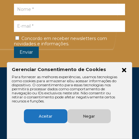
Concordo em receber newsletters com
novidades e informações.
Gerenciar Consentimento de Cookies
Para fornecer as melhores experiências, usamos tecnologias
como cookies para armazenar e/ou acessar informações do
dispositivo. O consentimento para essas tecnologias nos
permitirá processar dados como comportamento de
navegação ou IDs exclusivos neste site. Não consentir ou
retirar o consentimento pode afetar negativamente certos
recursos e funções.
Escritório
Atuação
Equipe
Conteúdos
Aceitar
Negar
Contato
Código de Ética