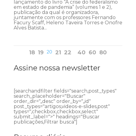
lançamento do livro “A crise do federalismo
em estado de pandemia” (volumes 1 e 2),
publicação da qual é organizadora,
juntamente com os professores Fernando
Facury Scaff, Heleno Taveira Torres e Onofre
Alves Batista...
18
19
20
21
22
40
60
80
Assine nossa newsletter
[searchandfilter fields="search,post_types"
search_placeholder="Buscar"
order_dir=",,desc" order_by=",,id"
post_types="artigos,videos-e-slides,post"
types=",checkbox,checkbox,select"
submit_label=">" headings="Buscar
publicações,Filtrar busca"]