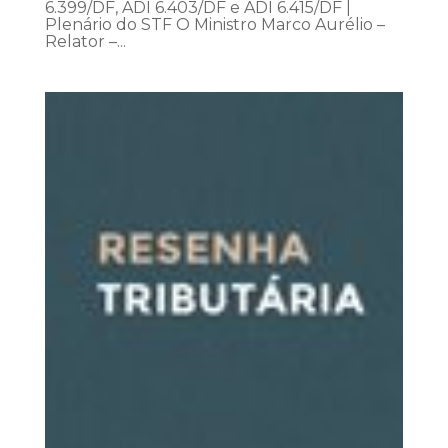
6.399/DF, ADI 6.403/DF e ADI 6.415/DF |
Plenário do STF O Ministro Marco Aurélio –
Relator –...