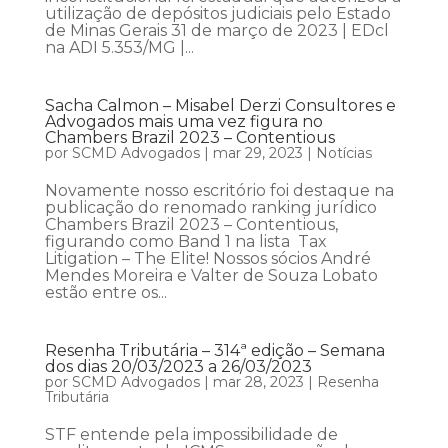
utilização de depósitos judiciais pelo Estado
de Minas Gerais 31 de março de 2023 | EDcl
na ADI 5.353/MG |...
Sacha Calmon – Misabel Derzi Consultores e
Advogados mais uma vez figura no
Chambers Brazil 2023 – Contentious
por
SCMD Advogados
|
mar 29, 2023
|
Notícias
Novamente nosso escritório foi destaque na
publicação do renomado ranking jurídico
Chambers Brazil 2023 – Contentious,
figurando como Band 1 na lista Tax
Litigation – The Elite! Nossos sócios André
Mendes Moreira e Valter de Souza Lobato
estão entre os...
Resenha Tributária – 314ª edição – Semana
dos dias 20/03/2023 a 26/03/2023
por
SCMD Advogados
|
mar 28, 2023
|
Resenha
Tributária
STF entende pela impossibilidade de