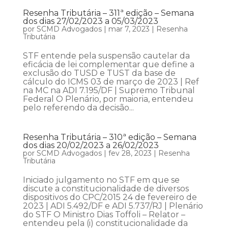
Resenha Tributária – 311ª edição – Semana
dos dias 27/02/2023 a 05/03/2023
por
SCMD Advogados
|
mar 7, 2023
|
Resenha
Tributária
STF entende pela suspensão cautelar da
eficácia de lei complementar que define a
exclusão do TUSD e TUST da base de
cálculo do ICMS 03 de março de 2023 | Ref
na MC na ADI 7.195/DF | Supremo Tribunal
Federal O Plenário, por maioria, entendeu
pelo referendo da decisão...
Resenha Tributária – 310ª edição – Semana
dos dias 20/02/2023 a 26/02/2023
por
SCMD Advogados
|
fev 28, 2023
|
Resenha
Tributária
Iniciado julgamento no STF em que se
discute a constitucionalidade de diversos
dispositivos do CPC/2015 24 de fevereiro de
2023 | ADI 5.492/DF e ADI 5.737/RJ | Plenário
do STF O Ministro Dias Toffoli – Relator –
entendeu pela (i) constitucionalidade da