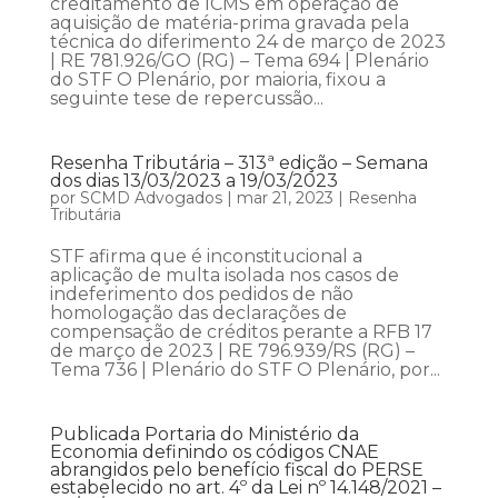
creditamento de ICMS em operação de
aquisição de matéria-prima gravada pela
técnica do diferimento 24 de março de 2023
| RE 781.926/GO (RG) – Tema 694 | Plenário
do STF O Plenário, por maioria, fixou a
seguinte tese de repercussão...
Resenha Tributária – 313ª edição – Semana
dos dias 13/03/2023 a 19/03/2023
por
SCMD Advogados
|
mar 21, 2023
|
Resenha
Tributária
STF afirma que é inconstitucional a
aplicação de multa isolada nos casos de
indeferimento dos pedidos de não
homologação das declarações de
compensação de créditos perante a RFB 17
de março de 2023 | RE 796.939/RS (RG) –
Tema 736 | Plenário do STF O Plenário, por...
Publicada Portaria do Ministério da
Economia definindo os códigos CNAE
abrangidos pelo benefício fiscal do PERSE
estabelecido no art. 4º da Lei nº 14.148/2021 –