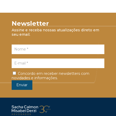
Newsletter
Assine e receba nossas atualizações direto em
seu email.
Concordo em receber newsletters com
novidades e informações.