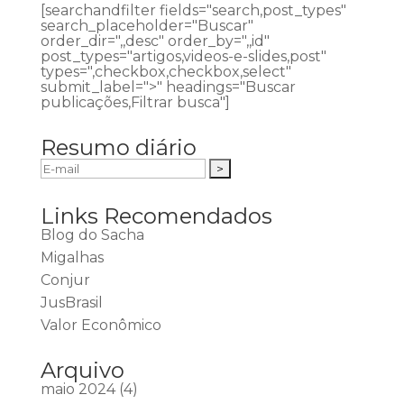
[searchandfilter fields="search,post_types"
search_placeholder="Buscar"
order_dir=",,desc" order_by=",,id"
post_types="artigos,videos-e-slides,post"
types=",checkbox,checkbox,select"
submit_label=">" headings="Buscar
publicações,Filtrar busca"]
Resumo diário
Links Recomendados
Blog do Sacha
Migalhas
Conjur
JusBrasil
Valor Econômico
Arquivo
maio 2024
(4)