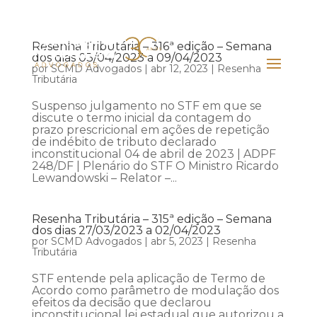
Resenha Tributária – 316ª edição – Semana
dos dias 03/04/2023 a 09/04/2023
por
SCMD Advogados
|
abr 12, 2023
|
Resenha
Tributária
Suspenso julgamento no STF em que se
discute o termo inicial da contagem do
prazo prescricional em ações de repetição
de indébito de tributo declarado
inconstitucional 04 de abril de 2023 | ADPF
248/DF | Plenário do STF O Ministro Ricardo
Lewandowski – Relator –...
Resenha Tributária – 315ª edição – Semana
dos dias 27/03/2023 a 02/04/2023
por
SCMD Advogados
|
abr 5, 2023
|
Resenha
Tributária
STF entende pela aplicação de Termo de
Acordo como parâmetro de modulação dos
efeitos da decisão que declarou
inconstitucional lei estadual que autorizou a