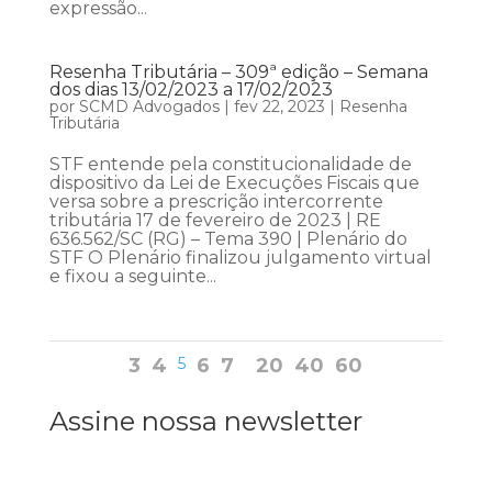
expressão...
Resenha Tributária – 309ª edição – Semana
dos dias 13/02/2023 a 17/02/2023
por
SCMD Advogados
|
fev 22, 2023
|
Resenha
Tributária
STF entende pela constitucionalidade de
dispositivo da Lei de Execuções Fiscais que
versa sobre a prescrição intercorrente
tributária 17 de fevereiro de 2023 | RE
636.562/SC (RG) – Tema 390 | Plenário do
STF O Plenário finalizou julgamento virtual
e fixou a seguinte...
3
4
5
6
7
20
40
60
Assine nossa newsletter