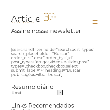
Article
Assine nossa newsletter
[searchandfilter fields="search,post_types"
search_placeholder="Buscar"
order_dir=",,desc" order_by=",,id"
post_types="artigos,videos-e-slides,post"
types=",checkbox,checkbox,select"
submit_label=">" headings="Buscar
publicações,Filtrar busca"]
Resumo diário
Links Recomendados