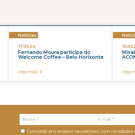
Notícias
Notíc
17.05.24
15.05.
Fernando Moura participa do
Misab
Welcome Coffee – Belo Horizonte
ACON
veja mais
veja m
Concordo em receber newsletters com novidades e