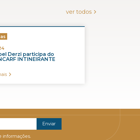
ver todos
ias
24
el Derzi participa do
CARF INTINEIRANTE
ais
 informações.