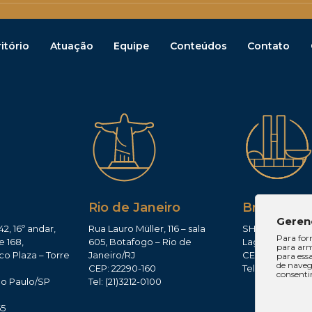
itório
Atuação
Equipe
Conteúdos
Contato
Rio de Janeiro
Brasília
Geren
42, 16º andar,
Rua Lauro Müller, 116 – sala
SHIS QI 11, Conj.
Para for
e 168,
605, Botafogo – Rio de
Lago Sul – Brasí
para arm
co Plaza – Torre
Janeiro/RJ
CEP: 71625-300
para ess
de navega
CEP: 22290-160
Tel: (61)3224-165
consenti
ão Paulo/SP
Tel: (21)3212-0100
0
65