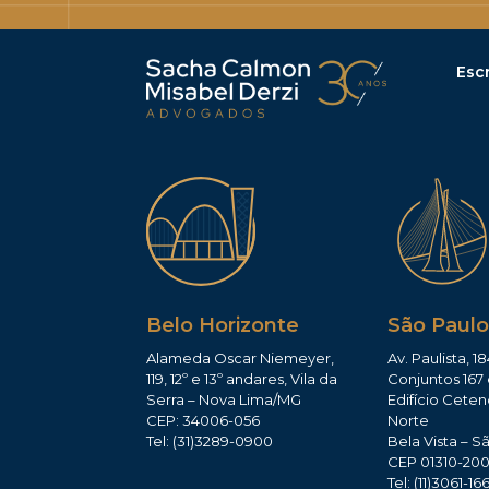
Escr
Belo Horizonte
São Paulo
Alameda Oscar Niemeyer,
Av. Paulista, 18
119, 12º e 13º andares, Vila da
Conjuntos 167 
Serra – Nova Lima/MG
Edifício Ceten
CEP: 34006-056
Norte
Tel: (31)3289-0900
Bela Vista – S
CEP 01310-20
Tel: (11)3061-16