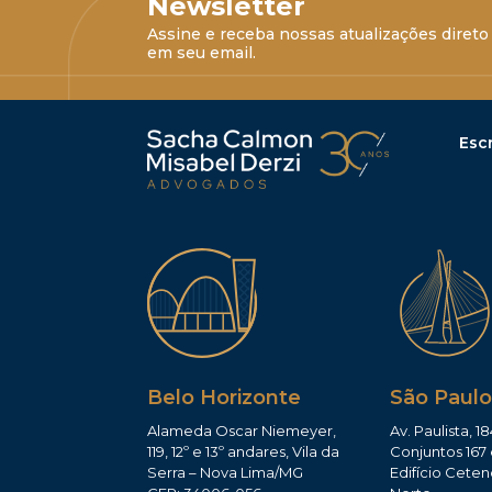
Newsletter
Assine e receba nossas atualizações direto
em seu email.
Escr
Belo Horizonte
São Paulo
Alameda Oscar Niemeyer,
Av. Paulista, 18
119, 12º e 13º andares, Vila da
Conjuntos 167 
Serra – Nova Lima/MG
Edifício Ceten