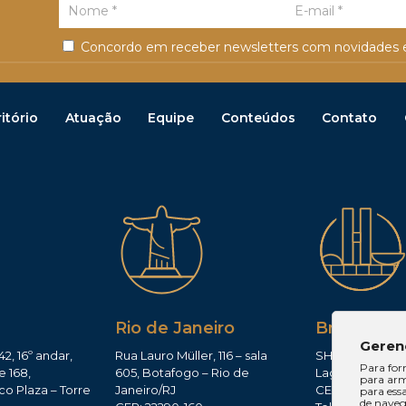
Concordo em receber newsletters com novidades e
itório
Atuação
Equipe
Conteúdos
Contato
Rio de Janeiro
Brasília
Geren
42, 16º andar,
Rua Lauro Müller, 116 – sala
SHIS QI 11, Conj.
Para for
e 168,
605, Botafogo – Rio de
Lago Sul – Brasí
para arm
co Plaza – Torre
Janeiro/RJ
CEP: 71625-300
para ess
de navega