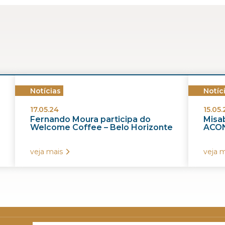
Notícias
Notíc
17.05.24
15.05.
Fernando Moura participa do
Misab
Welcome Coffee – Belo Horizonte
ACON
veja mais
veja m