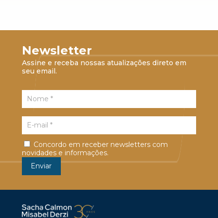
Newsletter
Assine e receba nossas atualizações direto em
seu email.
Concordo em receber newsletters com
novidades e informações.