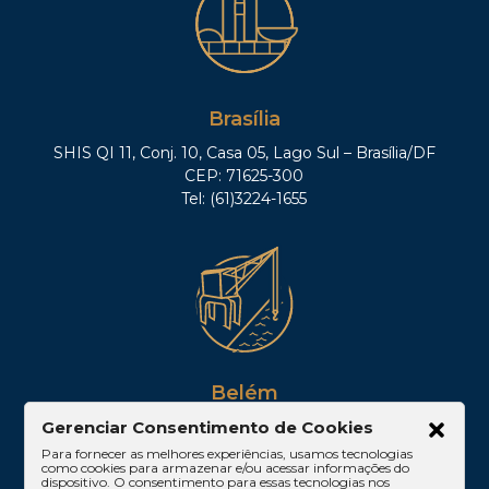
Brasília
SHIS QI 11, Conj. 10, Casa 05, Lago Sul – Brasília/DF
CEP: 71625-300
Tel: (61)3224-1655
Belém
Av. Visconde de Souza Franco, 05, Sala 2102 –
Gerenciar Consentimento de Cookies
Edifício Quadra Corporate, Umarizal – Belém/PA
Para fornecer as melhores experiências, usamos tecnologias
como cookies para armazenar e/ou acessar informações do
CEP: 66053-000
dispositivo. O consentimento para essas tecnologias nos