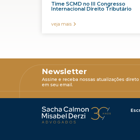
Time SCMD no III Congresso
Internacional Direito Tributário
veja mais
Newsletter
Assine e receba nossas atualizações direto
em seu email.
Escr