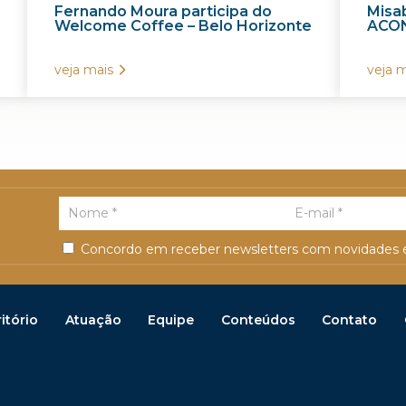
Fernando Moura participa do
Misab
Welcome Coffee – Belo Horizonte
ACON
veja mais
veja m
Concordo em receber newsletters com novidades e
itório
Atuação
Equipe
Conteúdos
Contato