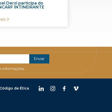
el Derzi participa do
CARF INTINEIRANTE
ais
 informações.
Código de Ética