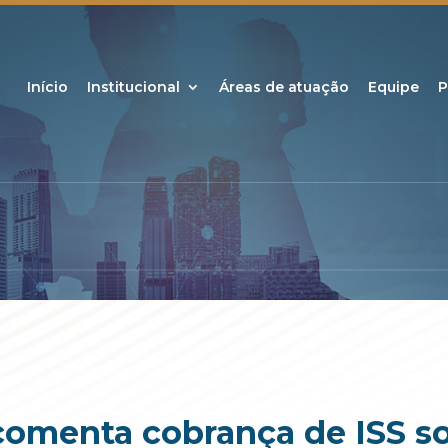
Início
Institucional
Áreas de atuação
Equipe
P
omenta cobrança de ISS so