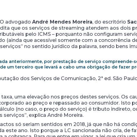
O advogado
André Mendes Moreira
, do escritório
Sac
edita que os serviços de streaming atendem aos dois p
tributáveis pelo ICMS – porquanto não configuram ser
o (ainda que acessível somente com a concorrência d
serviços” no sentido jurídico da palavra, sendo bens im
ada anteriormente, por prestação de serviço compreende-s
o de um terceiro que levará a cabo uma obrigação de fazer 
tação dos Serviços de Comunicação, 2ª ed. São Paulo: 
va taxa, uma elevação nos preços destes serviços. Os c
incorporado ao preço e repassado ao consumidor. Isto p
culo (no caso, o preço do serviço) é tributo indireto, o
 serviços”, explica André Moreira.
ctos só seriam sentidos em 2018, já que não há condiçõ
a este ano. Isto porque a LC sancionada não cria, de fa
a cobrança. Para que entre em vigor, a lei que cria um 