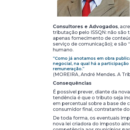
Consultores e Advogados
, acr
tributação pelo ISSQN: não são 
apenas fornecimento de conteúd
serviço de comunicação); e são “
humano.
“Como já anotamos em obra public
negocial, na qual há a participaçã
remuneração.”
(MOREIRA, André Mendes. A Tribu
Consequências
É possível prever, diante da no
tendência é que o tributo seja 
em percentual sobre a base de cál
consumidor final, contratante dos
De toda forma, os eventuais impa
nova lei criadora do imposto aind
competência aos municípios para 