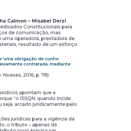
ha Calmon – Misabel Derzi
redicados Constitucionais para
viços de comunicação, mas
e uma operadora, prestadora de
ateriais, resultado de um esforço
e ‘uma obrigação de cunho
previamente contratada, mediante
Noeses, 2016, p. 78)
ausídicos apontam que a
orque “o ISSQN, quando incide
u seja, arcado juridicamente pelo
es jurídicas para a vigência da
to, o tributo – apenas dá
tributo novo precisa ser