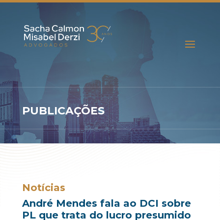
PUBLICAÇÕES
Notícias
André Mendes fala ao DCI sobre
PL que trata do lucro presumido