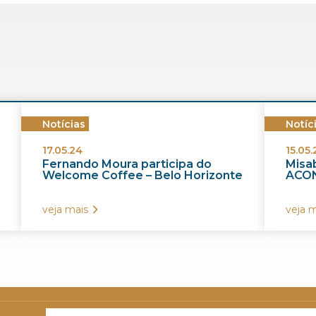
Notícias
Notíc
17.05.24
15.05.
Fernando Moura participa do
Misab
Welcome Coffee – Belo Horizonte
ACON
veja mais
veja m