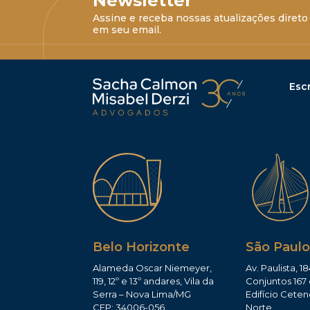
Newsletter
Assine e receba nossas atualizações direto
em seu email.
Escr
Belo Horizonte
São Paulo
Alameda Oscar Niemeyer,
Av. Paulista, 18
119, 12º e 13º andares, Vila da
Conjuntos 167 
Serra – Nova Lima/MG
Edifício Ceten
CEP: 34006-056
Norte