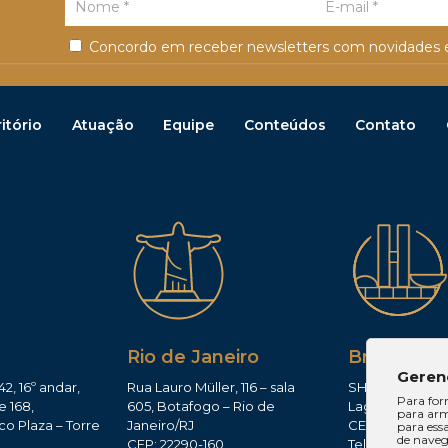
Concordo em receber newsletters com novidades e
itório
Atuação
Equipe
Conteúdos
Contato
Rio de Janeiro
Brasília
Geren
42, 16º andar,
Rua Lauro Müller, 116 – sala
SHIS QI 11, Conj.
Para for
e 168,
605, Botafogo – Rio de
Lago Sul – Brasí
para arm
co Plaza – Torre
Janeiro/RJ
CEP: 71625-300
para ess
de navega
CEP: 22290-160
Tel: (61)3224-165