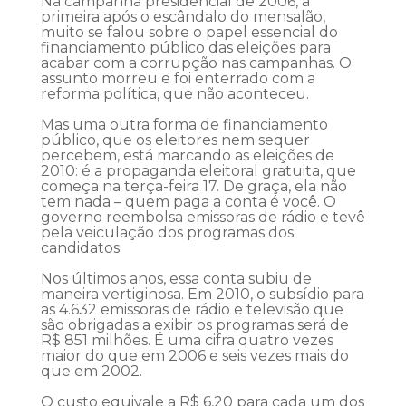
Na campanha presidencial de 2006, a
primeira após o escândalo do mensalão,
muito se falou sobre o papel essencial do
financiamento público das eleições para
acabar com a corrupção nas campanhas. O
assunto morreu e foi enterrado com a
reforma política, que não aconteceu.
Mas uma outra forma de financiamento
público, que os eleitores nem sequer
percebem, está marcando as eleições de
2010: é a propaganda eleitoral gratuita, que
começa na terça-feira 17. De graça, ela não
tem nada – quem paga a conta é você. O
governo reembolsa emissoras de rádio e tevê
pela veiculação dos programas dos
candidatos.
Nos últimos anos, essa conta subiu de
maneira vertiginosa. Em 2010, o subsídio para
as 4.632 emissoras de rádio e televisão que
são obrigadas a exibir os programas será de
R$ 851 milhões. É uma cifra quatro vezes
maior do que em 2006 e seis vezes mais do
que em 2002.
O custo equivale a R$ 6,20 para cada um dos