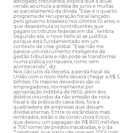
advogado tributarista, explica que a atual
versão acumula a anistia de juros e multas
ao parcelamento da dívida. “Esse é o quarto
programa de recuperação fiscal lançado
pelo governo brasileiro nos últimos 10 anos, o
que desestimula os contribuintes que
pagam os tributos federais em dia”, lembra.
Segundo ele, o novo Refis só se justifica
porque está fundamentado em um
contexto de crise global. “Esse não me
parece um instrumento inteligente de
gestão tributária e não pode se transformar
numa prática corriqueira, como vem
acontecendo”, diz.
Nos cálculos da Receita, a perda fiscal da
União com o novo Refis deverá chegar a R$ 5
bilhões. Os maiores devedores são os
empregadores, normalmente por
apropriação indébita de INSS, além dos
débitos oriundos da não emissão de nota
fiscal e da prática do caixa dois, fora a
quebradeira de empresas que deixam
dívidas eternas. Entre os escândalos mais
lembrados, estão o da construtora Encol,
que deixou um papagaio de R$ 800 milhões
e 700 torres de prédios inacabadas, e o da
Transbrasil, que parou de voar em 2001 com