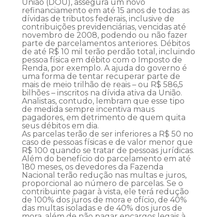
União (DOU), assegura um novo
refinanciamento em até 15 anos de todas as
dívidas de tributos federais, inclusive de
contribuições previdenciárias, vencidas até
novembro de 2008, podendo ou não fazer
parte de parcelamentos anteriores. Débitos
de até R$ 10 mil terão perdão total, incluindo
pessoa física em débito com o Imposto de
Renda, por exemplo. A ajuda do governo é
uma forma de tentar recuperar parte de
mais de meio trilhão de reais – ou R$ 586,5
bilhões – inscritos na dívida ativa da União.
Analistas, contudo, lembram que esse tipo
de medida sempre incentiva maus
pagadores, em detrimento de quem quita
seus débitos em dia.
As parcelas terão de ser inferiores a R$ 50 no
caso de pessoas físicas e de valor menor que
R$ 100 quando se tratar de pessoas jurídicas.
Além do benefício do parcelamento em até
180 meses, os devedores da Fazenda
Nacional terão redução nas multas e juros,
proporcional ao número de parcelas. Se o
contribuinte pagar à vista, ele terá redução
de 100% dos juros de mora e ofício, de 40%
das multas isoladas e de 40% dos juros de
mora, além de não pagar encargos legais à