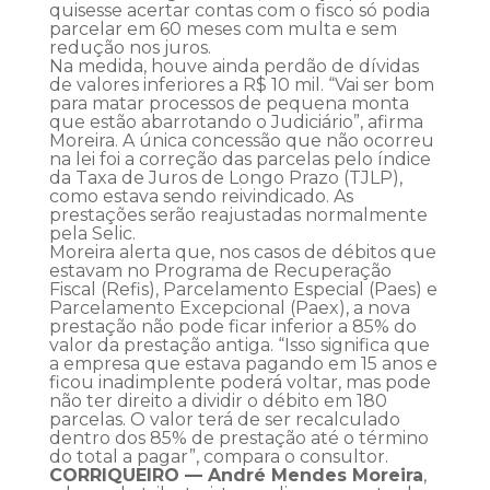
quisesse acertar contas com o fisco só podia
parcelar em 60 meses com multa e sem
redução nos juros.
Na medida, houve ainda perdão de dívidas
de valores inferiores a R$ 10 mil. “Vai ser bom
para matar processos de pequena monta
que estão abarrotando o Judiciário”, afirma
Moreira. A única concessão que não ocorreu
na lei foi a correção das parcelas pelo índice
da Taxa de Juros de Longo Prazo (TJLP),
como estava sendo reivindicado. As
prestações serão reajustadas normalmente
pela Selic.
Moreira alerta que, nos casos de débitos que
estavam no Programa de Recuperação
Fiscal (Refis), Parcelamento Especial (Paes) e
Parcelamento Excepcional (Paex), a nova
prestação não pode ficar inferior a 85% do
valor da prestação antiga. “Isso significa que
a empresa que estava pagando em 15 anos e
ficou inadimplente poderá voltar, mas pode
não ter direito a dividir o débito em 180
parcelas. O valor terá de ser recalculado
dentro dos 85% de prestação até o término
do total a pagar”, compara o consultor.
CORRIQUEIRO — André Mendes Moreira
,