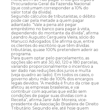
Procuradoria-Geral da Fazenda Nacional
(que costumam corresponder a 10% do
valor total da dívida).
Segundo cálculos de tributaristas, o débito
pode cair pela metade a quem pagar
adiantado. “Vale a pena até pegar
empréstimo no banco para pagar à vista,
dependendo do montante da dívida”, afirma
Leandro Augusto Cerqueira Vieira, sócio do
Manucci Advogados. Ele afirma que, entre
os clientes do escritório que têm dívidas
tributárias, quase 100% pretendem aderir ao
programa.
Para quem optar pelo parcelamento, as
opções são em até 30, 60, 120 e 180 parcelas,
variando proporcionalmente o incentivo a
ser dado nas reduções dos juros e multa
(veja quadro ao lado). Em todos os casos, o
governo abriu mão de 100% dos encargos
legais devidos. “A medida é fruto da crise que
afetou as empresas brasileiras, e vai
contribuir com aquelas que estão sem
condições de pagar suas dívidas com a
Receita”, afirma Janir Adir Moreira, vice-
presidente da Associação Brasileira de Direito
Tributário. Segundo ele, até hoje quem