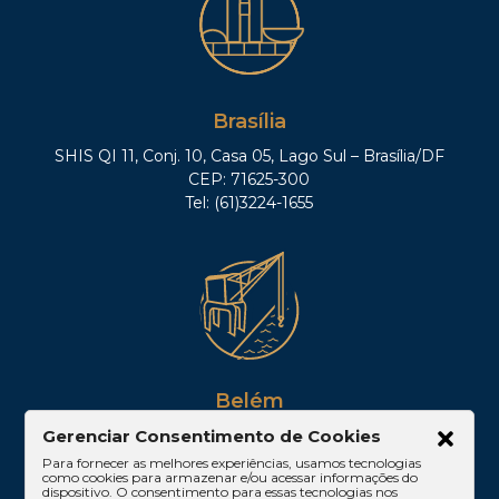
Brasília
SHIS QI 11, Conj. 10, Casa 05, Lago Sul – Brasília/DF
CEP: 71625-300
Tel: (61)3224-1655
Belém
Av. Visconde de Souza Franco, 05, Sala 2102 –
Gerenciar Consentimento de Cookies
Edifício Quadra Corporate, Umarizal – Belém/PA
Para fornecer as melhores experiências, usamos tecnologias
como cookies para armazenar e/ou acessar informações do
CEP: 66053-000
dispositivo. O consentimento para essas tecnologias nos