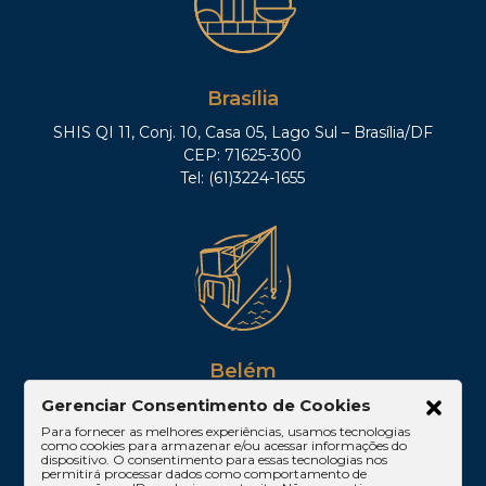
Brasília
SHIS QI 11, Conj. 10, Casa 05, Lago Sul – Brasília/DF
CEP: 71625-300
Tel: (61)3224-1655
Belém
Gerenciar Consentimento de Cookies
Av. Visconde de Souza Franco, 05, Sala 2102 –
Edifício Quadra Corporate, Umarizal – Belém/PA
Para fornecer as melhores experiências, usamos tecnologias
como cookies para armazenar e/ou acessar informações do
CEP: 66053-000
dispositivo. O consentimento para essas tecnologias nos
permitirá processar dados como comportamento de