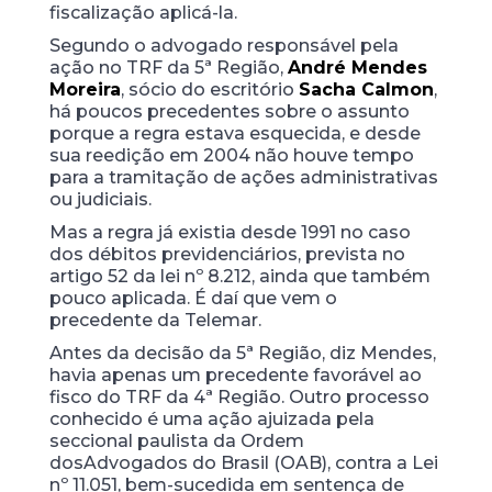
fiscalização aplicá-la.
Segundo o advogado responsável pela
ação no TRF da 5ª Região,
André Mendes
Moreira
, sócio do escritório
Sacha Calmon
,
há poucos precedentes sobre o assunto
porque a regra estava esquecida, e desde
sua reedição em 2004 não houve tempo
para a tramitação de ações administrativas
ou judiciais.
Mas a regra já existia desde 1991 no caso
dos débitos previdenciários, prevista no
artigo 52 da lei nº 8.212, ainda que também
pouco aplicada. É daí que vem o
precedente da Telemar.
Antes da decisão da 5ª Região, diz Mendes,
havia apenas um precedente favorável ao
fisco do TRF da 4ª Região. Outro processo
conhecido é uma ação ajuizada pela
seccional paulista da Ordem
dos
Advogados do Brasil (OAB), contra a Lei
nº 11.051, bem-sucedida em sentença de