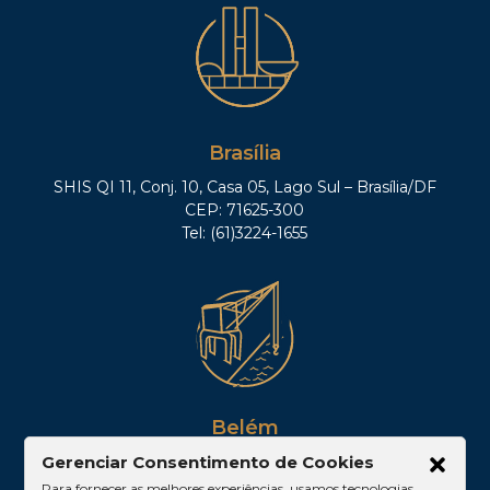
Brasília
SHIS QI 11, Conj. 10, Casa 05, Lago Sul – Brasília/DF
CEP: 71625-300
Tel: (61)3224-1655
Belém
Gerenciar Consentimento de Cookies
Av. Visconde de Souza Franco, 05, Sala 2102 –
Edifício Quadra Corporate, Umarizal – Belém/PA
Para fornecer as melhores experiências, usamos tecnologias