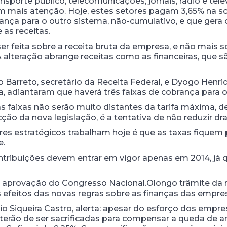
nsporte público, telecomunicações; jornais, rádio e tel
 mais atenção. Hoje, estes setores pagam 3,65% na so
ça para o outro sistema, não-cumulativo, e que gera 
as receitas.
er feita sobre a receita bruta da empresa, e não mais 
alteração abrange receitas como as financeiras, que s
 Barreto, secretário da Receita Federal, e Dyogo Henriq
a, adiantaram que haverá três faixas de cobrança para 
 faixas não serão muito distantes da tarifa máxima, d
ão da nova legislação, é a tentativa de não reduzir dr
res estratégicos trabalham hoje é que as taxas fiquem 
e.
ntribuições devem entrar em vigor apenas em 2014, já 
a aprovação do Congresso Nacional.Olongo trâmite da 
s efeitos das novas regras sobre as finanças das empre
rio Siqueira Castro, alerta: apesar do esforço dos empre
 terão de ser sacrificadas para compensar a queda de 