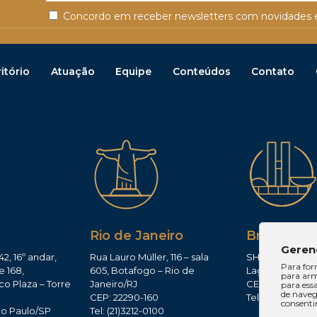
Concordo em receber newsletters com novidades e
itório
Atuação
Equipe
Conteúdos
Contato
Rio de Janeiro
Brasília
Geren
42, 16º andar,
Rua Lauro Müller, 116 – sala
SHIS QI 11, Conj.
Para for
e 168,
605, Botafogo – Rio de
Lago Sul – Brasí
para arm
co Plaza – Torre
Janeiro/RJ
CEP: 71625-300
para ess
de navega
CEP: 22290-160
Tel: (61)3224-165
consenti
ão Paulo/SP
Tel: (21)3212-0100