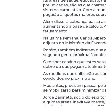
As áreas de saúde, educação, tra
prejudicadas, são as que chamam
sistema cumulativo. Com a mudan
pagarão alíquotas maiores sobre 
Além disso, a cobrança passa a s
aumentando a base de cálculo. A 
faturamento.
Na última semana, Carlos Alberto
adjunto do Ministério da Fazend
Porém, também indicaram que as
segundo gente próxima à confecç
O melhor cenário que estes seto
dobro do que pagam atualment
As medidas que unificarão as co
concluídos no próximo ano.
Mas antes, precisam passar pel
se mobilizarão para minimizar o
Jorge Zaninetti, sócio do escritó
algumas áreas, inevitavelmente,