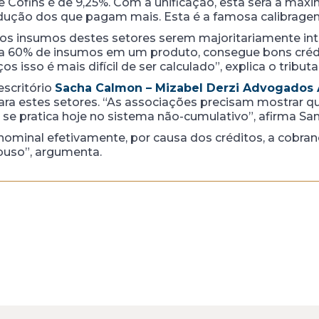
 e Cofins é de 9,25%. Com a unificação, esta será a m
edução dos que pagam mais. Esta é a famosa calibragem
dos insumos destes setores serem majoritariamente int
iliza 60% de insumos em um produto, consegue bons cré
s isso é mais difícil de ser calculado”, explica o tributa
escritório
Sacha Calmon – Mizabel Derzi Advogados 
ra estes setores. “As associações precisam mostrar q
se pratica hoje no sistema não-cumulativo”, afirma San
minal efetivamente, por causa dos créditos, a cobranç
buso”, argumenta.