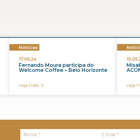
Notícias
Notíc
17.05.24
15.05.
Fernando Moura participa do
Misab
Welcome Coffee – Belo Horizonte
ACON
veja mais
veja m