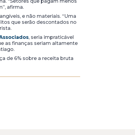
áxima. “Setores que pagam menos
”, afirma.
angíveis, e não materiais. “Uma
ditos que serão descontados no
rista.
Associados
, seria impraticável
ue as finanças seriam altamente
tiago.
a de 6% sobre a receita bruta