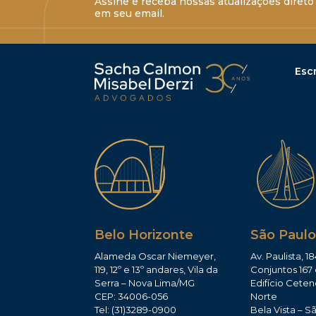
Assine e receba nossas atualizações direto
em seu email.
Escr
Belo Horizonte
São Paulo
Alameda Oscar Niemeyer,
Av. Paulista, 18
119, 12º e 13º andares, Vila da
Conjuntos 167 
Serra – Nova Lima/MG
Edifício Ceten
CEP: 34006-056
Norte
Tel: (31)3289-0900
Bela Vista – S