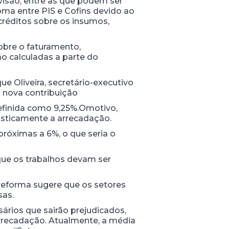
evisão, entre as que podem ser
ma entre PIS e Cofins devido ao
créditos sobre os insumos,
sobre o faturamento,
ão calculadas a parte do
ue Oliveira, secretário-executivo
o nova contribuição
efinida como 9,25%.Omotivo,
asticamente a arrecadação.
próximas a 6%, o que seria o
que os trabalhos devam ser
reforma sugere que os setores
sas.
sários que sairão prejudicados,
arrecadação. Atualmente, a média