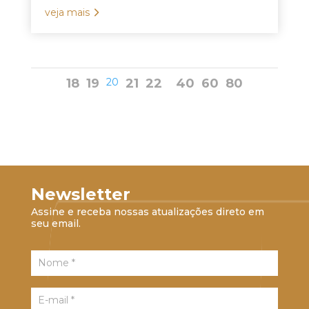
veja mais
18
19
20
21
22
40
60
80
Newsletter
Assine e receba nossas atualizações direto em
seu email.