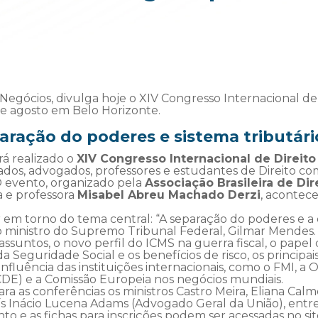
 Negócios, divulga hoje o XIV Congresso Internacional de
 de agosto em Belo Horizonte.
ração do poderes e sistema tributári
rá realizado o
XIV Congresso Internacional de Direito
rados, advogados, professores e estudantes de Direito co
O evento, organizado pela
Associação Brasileira de Dir
a e professora
Misabel Abreu Machado Derzi
, acontec
r em torno do tema central: “A separação do poderes e a e
ministro do Supremo Tribunal Federal, Gilmar Mendes.
assuntos, o novo perfil do ICMS na guerra fiscal, o pap
 da Seguridade Social e os benefícios de risco, os principa
 influência das instituições internacionais, como o FMI, 
E) e a Comissão Europeia nos negócios mundiais.
ra as conferências os ministros Castro Meira, Eliana Ca
ís Inácio Lucena Adams (Advogado Geral da União), entre o
 e as fichas para inscrições podem ser acessadas no si