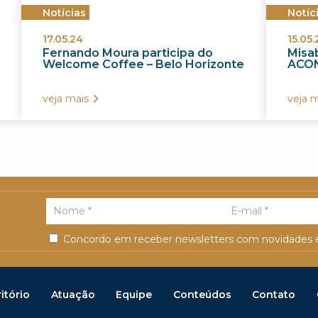
Notícias
Notíc
17.05.24
15.05.
Fernando Moura participa do
Misab
Welcome Coffee – Belo Horizonte
ACON
veja mais
veja m
Concordo em receber newsletters com novidades e
itório
Atuação
Equipe
Conteúdos
Contato