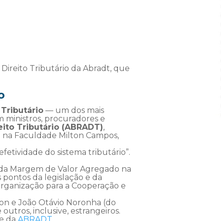
 Direito Tributário da Abradt, que
o
 Tributário
— um dos mais
m ministros, procuradores e
eito Tributário (ABRADT)
,
e na Faculdade Milton Campos,
fetividade do sistema tributário”.
el da Margem de Valor Agregado na
is pontos da legislação e da
a Organização para a Cooperação e
lmon e João Otávio Noronha (do
utros, inclusive, estrangeiros.
te da
ABRADT
.