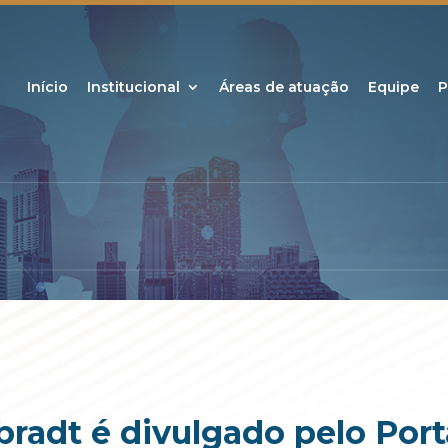
Início
Institucional
Áreas de atuação
Equipe
P
radt é divulgado pelo Port