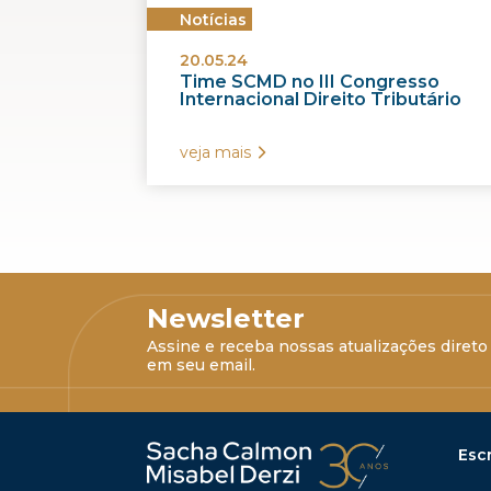
Notícias
20.05.24
Time SCMD no III Congresso
Internacional Direito Tributário
veja mais
Newsletter
Assine e receba nossas atualizações direto
em seu email.
Escr