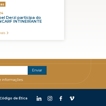
ias
24
el Derzi participa do
CARF INTINEIRANTE
ais
 informações.
Código de Ética