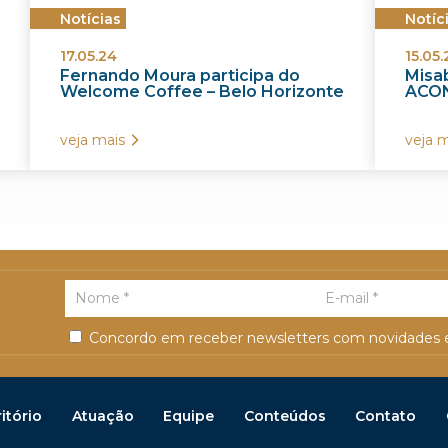
Notícias
Notíc
17.05.24
15.05.
Fernando Moura participa do
Misab
Welcome Coffee – Belo Horizonte
ACON
veja mais
veja m
Concordo em receber newsletters com novidades e
itório
Atuação
Equipe
Conteúdos
Contato