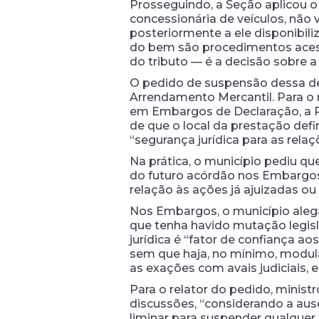
Prosseguindo, a Seção aplicou o
concessionária de veículos, não 
posteriormente a ele disponibil
do bem são procedimentos acessó
do tributo — é a decisão sobre 
O pedido de suspensão dessa dec
Arrendamento Mercantil. Para o m
em Embargos de Declaração, a Pr
de que o local da prestação defi
“segurança jurídica para as rela
Na prática, o município pediu q
do futuro acórdão nos Embargos
relação às ações já ajuizadas o
Nos Embargos, o município aleg
que tenha havido mutação legisla
jurídica é “fator de confiança a
sem que haja, no mínimo, modula
as exações com avais judiciais,
Para o relator do pedido, minist
discussões, “considerando a ausê
liminar para suspender qualquer 