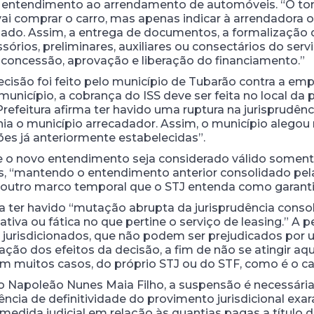
 entendimento ao arrendamento de automóveis. “O toma
vai comprar o carro, mas apenas indicar à arrendadora 
izado. Assim, a entrega de documentos, a formalizaçã
rios, preliminares, auxiliares ou consectários do serv
a concessão, aprovação e liberação do financiamento.”
isão foi feito pelo município de Tubarão contra a em
unicípio, a cobrança do ISS deve ser feita no local d
efeitura afirma ter havido uma ruptura na jurisprudênc
nia o município arrecadador. Assim, o município alegou
ções já anteriormente estabelecidas”.
ue o novo entendimento seja considerado válido somente
, “mantendo o entendimento anterior consolidado pela
u outro marco temporal que o STJ entenda como garantid
a ter havido “mutação abrupta da jurisprudência conso
tiva ou fática no que pertine o serviço de leasing.” A 
os jurisdicionados, que não podem ser prejudicados por 
ção dos efeitos da decisão, a fim de não se atingir a
 em muitos casos, do próprio STJ ou do STF, como é o c
ro Napoleão Nunes Maia Filho, a suspensão é necessária 
ncia de definitividade do provimento jurisdicional ex
medida judicial em relação às quantias pagas a título 