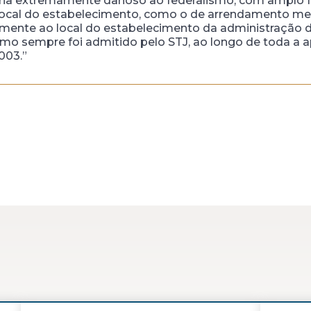
ria extremamente danoso ao federalismo, com amplo fa
 local do estabelecimento, como o de arrendamento me
amente ao local do estabelecimento da administração d
como sempre foi admitido pelo STJ, ao longo de toda a a
003.”