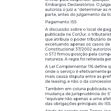
Embargos Declaratórios. O julga
autoriza o juiz a “determinar a
parte, antes do julgamento da lid
Pagamento ISS
A discussão sobre o local de pag
publicada na ConJur, o tributar
que atribuía o poder tributário
excetuando apenas os casos de c
Constitucional 37/2002 autorizou
o STJ firmou posição pela compe
natureza. A regra foi reiterada p
A Lei Complementar 116 define q
onde o serviço é efetivamente 
mais causa disputa entre as pref
de leasing, e não o da concession
Também em coluna publicada na C
mudança de jurisprudência do STJ
“equivale não apenas a uma afet
das obrigações principais do ISS.