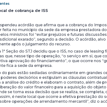
entes
cal de cobrança de ISS
suspendeu acórdão que afirma que a cobrança do Impost
 feita no município da sede da empresa prestadora do 
os ministros foi “evitar prejuízos e futuras discussõe
risdicional exarado”, segundo a decisão. O acórdão, al
omente após o julgamento do recurso.
ª Seção do STJ decidiu que o ISS, no caso de leasing f
s que, nesse tipo de operação, “o serviço em si, que com
etiva aprovação do financiamento”, o que ocorre nos “g
nte fica a sede da empresa.
 do país estão sediadas ordinariamente em grandes cen
poderes decisórios e estipulam as cláusulas contratuai
a análise do crédito e elaboram o contrato, além de 
beração do valor financeiro para a aquisição do objeto
nde se toma essa decisão que se realiza, se completa, q
assim, é neste local que ocorre a efetiva prestação do s
SS sobre operações de arrendamento mercantil”, diz o ac