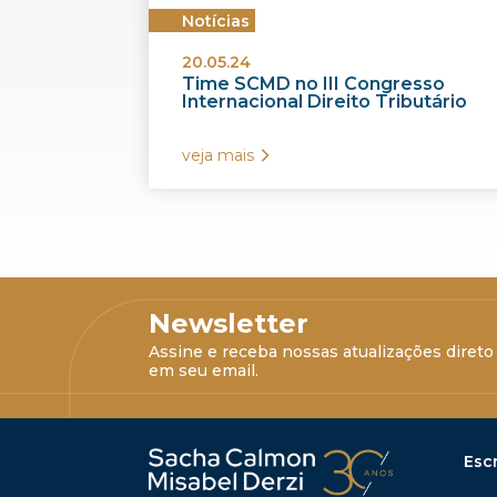
Notícias
20.05.24
Time SCMD no III Congresso
Internacional Direito Tributário
veja mais
Newsletter
Assine e receba nossas atualizações direto
em seu email.
Escr