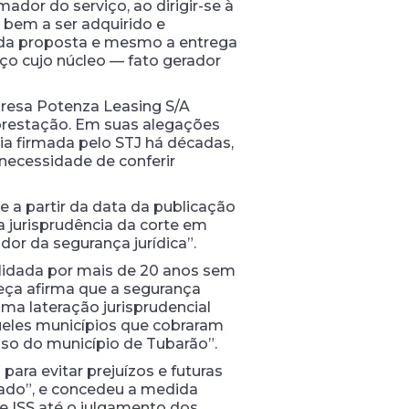
dor do serviço, ao dirigir-se à
o bem a ser adquirido e
o da proposta e mesmo a entrega
iço cujo núcleo — fato gerador
presa Potenza Leasing S/A
a prestação. Em suas alegações
ia firmada pelo STJ há décadas,
 necessidade de conferir
 a partir da data da publicação
 jurisprudência da corte em
or da segurança jurídica”.
lidada por mais de 20 anos sem
peça afirma que a segurança
uma lateração jurisprudencial
queles municípios que cobraram
aso do município de Tubarão”.
para evitar prejuízos e futuras
arado”, e concedeu a medida
de ISS até o julgamento dos