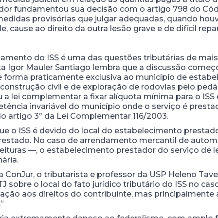
dor fundamentou sua decisão com o artigo 798 do Códi
s medidas provisórias que julgar adequadas, quando ho
e, cause ao direito da outra lesão grave e de difícil repa
amento do ISS é uma das questões tributárias de mais d
ista Igor Mauler Santiago lembra que a discussão começ
 de forma praticamente exclusiva ao município de estab
onstrução civil e de exploração de rodovias pelo ped
 a lei complementar a fixar alíquota mínima para o ISS
tência invariável do município onde o serviço é presta
elo artigo 3º da Lei Complementar 116/2003.
ue o ISS é devido do local do estabelecimento prestado
prestado. No caso de arrendamento mercantil de auto
eituras —, o estabelecimento prestador do serviço de l
ária.
onJur, o tributarista e professor da USP Heleno Taveir
 sobre o local do fato jurídico tributário do ISS no c
ação aos direitos do contribuinte, mas principalmente
”