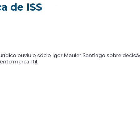
ça de ISS
urídico ouviu o sócio Igor Mauler Santiago sobre decisã
ento mercantil.