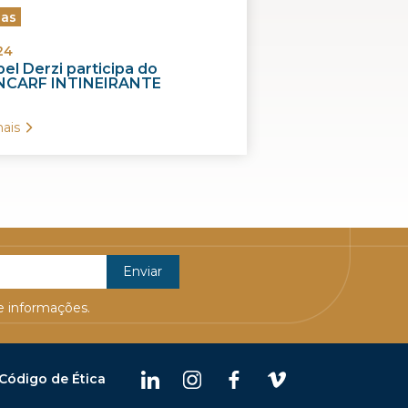
ias
24
el Derzi participa do
CARF INTINEIRANTE
ais
 informações.
Código de Ética