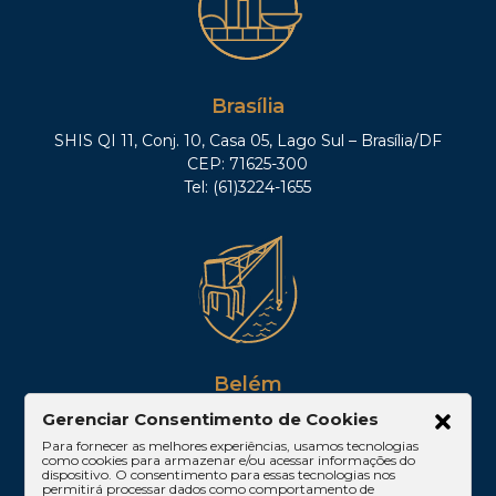
Brasília
SHIS QI 11, Conj. 10, Casa 05, Lago Sul – Brasília/DF
CEP: 71625-300
Tel: (61)3224-1655
Belém
Av. Visconde de Souza Franco, 05, Sala 2102 –
Gerenciar Consentimento de Cookies
Edifício Quadra Corporate, Umarizal – Belém/PA
Para fornecer as melhores experiências, usamos tecnologias
como cookies para armazenar e/ou acessar informações do
CEP: 66053-000
dispositivo. O consentimento para essas tecnologias nos
permitirá processar dados como comportamento de