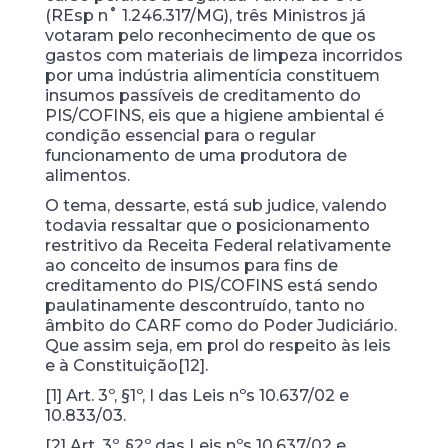
(REsp n˚ 1.246.317/MG), três Ministros já
votaram pelo reconhecimento de que os
gastos com materiais de limpeza incorridos
por uma indústria alimentícia constituem
insumos passíveis de creditamento do
PIS/COFINS, eis que a higiene ambiental é
condição essencial para o regular
funcionamento de uma produtora de
alimentos.
O tema, dessarte, está sub judice, valendo
todavia ressaltar que o posicionamento
restritivo da Receita Federal relativamente
ao conceito de insumos para fins de
creditamento do PIS/COFINS está sendo
paulatinamente descontruído, tanto no
âmbito do CARF como do Poder Judiciário.
Que assim seja, em prol do respeito às leis
e à Constituição[12].
[1] Art. 3º, §1º, I das Leis nºs 10.637/02 e
10.833/03.
[2] Art. 3º, §2º das Leis nºs 10.637/02 e