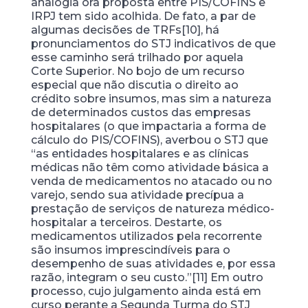
analogia ora proposta entre PIS/COFINS e
IRPJ tem sido acolhida. De fato, a par de
algumas decisões de TRFs[10], há
pronunciamentos do STJ indicativos de que
esse caminho será trilhado por aquela
Corte Superior. No bojo de um recurso
especial que não discutia o direito ao
crédito sobre insumos, mas sim a natureza
de determinados custos das empresas
hospitalares (o que impactaria a forma de
cálculo do PIS/COFINS), averbou o STJ que
“as entidades hospitalares e as clínicas
médicas não têm como atividade básica a
venda de medicamentos no atacado ou no
varejo, sendo sua atividade precípua a
prestação de serviços de natureza médico-
hospitalar a terceiros. Destarte, os
medicamentos utilizados pela recorrente
são insumos imprescindíveis para o
desempenho de suas atividades e, por essa
razão, integram o seu custo.”[11] Em outro
processo, cujo julgamento ainda está em
curso perante a Segunda Turma do STJ