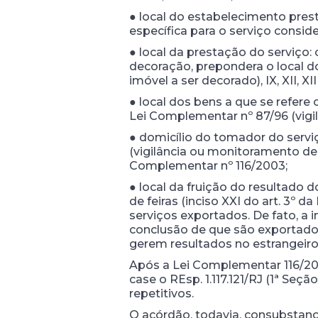
● local do estabelecimento prest
específica para o serviço consid
● local da prestação do serviço: cri
decoração, prepondera o local do
imóvel a ser decorado), IX, XII, XI
● local dos bens a que se refere 
Lei Complementar nº 87/96 (vigi
● domicílio do tomador do serviç
(vigilância ou monitoramento de
Complementar nº 116/2003;
● local da fruição do resultado 
de feiras (inciso XXI do art. 3º
serviços exportados. De fato, a 
conclusão de que são exportados
gerem resultados no estrangeiro
Após a Lei Complementar 116/200
case o REsp. 1.117.121/RJ (1ª Se
repetitivos.
O acórdão, todavia, consubstanci