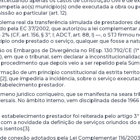
excetuando apenas os casos de construção civil e de e
ompetia ao(s) município(s) onde executada a obra ou p
ão ao particular (art. 12).
blema real da transferência simulada de prestadores de
o pela EC 37/2002, que autorizou a lei complementar a 
2% (CF, art. 156, § 3º, I; ADCT, art. 88, I) —, o STJ firmo
ípio onde prestado o serviço, qualquer que fosse a nat
os Embargos de Divergência no REsp. 130.792/CE (1ª S
em que o tribunal, sem declarar a inconstitucionalidade
procedimento que depois veio a ser repelido pela Súmul
firmação de um princípio constitucional da estrita territ
2], que impediria a incidência, sobre o serviço executa
stabelecimento prestador.
ômeno jurídico corriqueiro, que se manifesta na seara trib
rsais. No âmbito interno, vem disciplinada desde 1966
o estabelecimento prestador foi reiterada pelo artigo 
com a novidade da definição de serviços oriundos do ex
s isentos[3].
s de conexão adotados pela Lei Complementar 116/2003