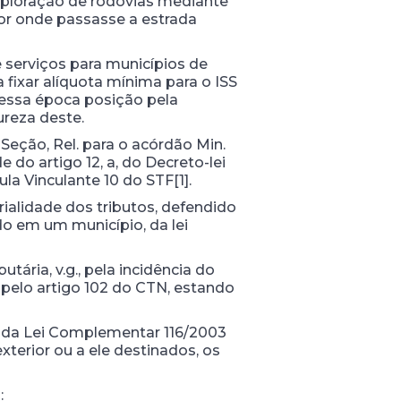
xploração de rodovias mediante
or onde passasse a estrada
 serviços para municípios de
fixar alíquota mínima para o ISS
u nessa época posição pela
ureza deste.
eção, Rel. para o acórdão Min.
 do artigo 12, a, do Decreto-lei
a Vinculante 10 do STF[1].
orialidade dos tributos, defendido
do em um município, da lei
utária, v.g., pela incidência do
 pelo artigo 102 do CTN, estando
3º da Lei Complementar 116/2003
terior ou a ele destinados, os
: