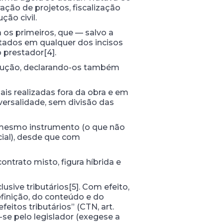
ação de projetos, fiscalização
ção civil.
 os primeiros, que — salvo a
citados em qualquer dos incisos
 prestador[4].
strução, declarando-os também
is realizadas fora da obra e em
versalidade, sem divisão das
 mesmo instrumento (o que não
ial), desde que com
ntrato misto, figura híbrida e
usive tributários[5]. Com efeito,
efinição, do conteúdo e do
eitos tributários” (CTN, art.
r-se pelo legislador (exegese a