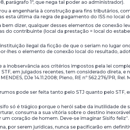
8, parágrafo 1º, que nega tal poder ao administrador).
rou a engenharia à construção para fins tributários, c
s esta última da regra de pagamento do ISS no local d
 a bem dizer, qualquer desses elementos de conexão le
 do contribuinte (local da prestação = local do estabe
nstituição ilegal da ficção de que o seriam no lugar ond
or-lhes o elemento de conexão local do resultado, adot
e a inobservância aos critérios impostos pela lei comp
 STF, em julgados recentes, tem considerado direta, e n
 MENDES, DJe 14.11.2008; Pleno, RE nº 562.276/PR, Rel.
rumos pode ser feita tanto pelo STJ quanto pelo STF, 
sifo só é trágico porque o herói sabe da inutilidade de 
torturar, consuma a sua vitória sobre o destino inexoráv
er um coração de homem. Deve-se imaginar Sísifo feliz”.
na, por serem jurídicas, nunca se pacificarão em definit