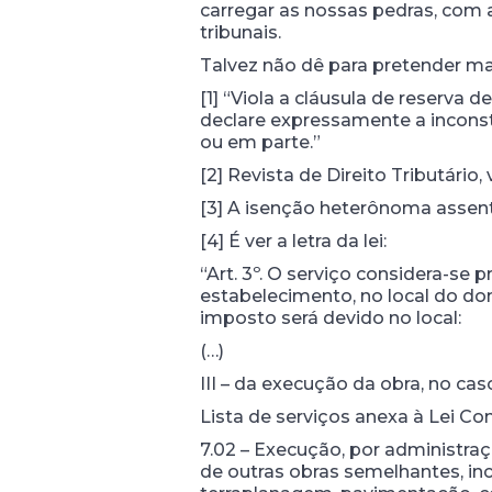
carregar as nossas pedras, com a
tribunais.
Talvez não dê para pretender ma
[1] “Viola a cláusula de reserva 
declare expressamente a inconsti
ou em parte.”
[2] Revista de Direito Tributário, v
[3] A isenção heterônoma assenta n
[4] É ver a letra da lei:
“Art. 3º. O serviço considera-se
estabelecimento, no local do dom
imposto será devido no local:
(…)
III – da execução da obra, no cas
Lista de serviços anexa à Lei Co
7.02 – Execução, por administraç
de outras obras semelhantes, in