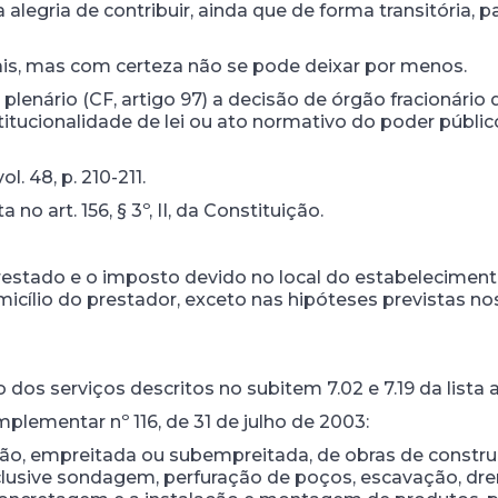
 alegria de contribuir, ainda que de forma transitória,
is, mas com certeza não se pode deixar por menos.
de plenário (CF, artigo 97) a decisão de órgão fracionári
tucionalidade de lei ou ato normativo do poder público
ol. 48, p. 210-211.
o art. 156, § 3º, II, da Constituição.
 prestado e o imposto devido no local do estabeleciment
icílio do prestador, exceto nas hipóteses previstas nos 
o dos serviços descritos no subitem 7.02 e 7.19 da lista 
mplementar nº 116, de 31 de julho de 2003:
ão, empreitada ou subempreitada, de obras de construção 
clusive sondagem, perfuração de poços, escavação, dre