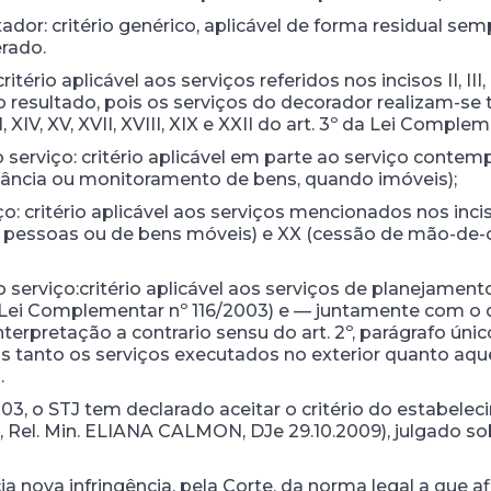
ador: critério genérico, aplicável de forma residual se
erado.
tério aplicável aos serviços referidos nos incisos II, III, IV
 resultado, pois os serviços do decorador realizam-se 
II, XIV, XV, XVII, XVIII, XIX e XXII do art. 3º da Lei Comple
o serviço: critério aplicável em parte ao serviço contemp
lância ou monitoramento de bens, quando imóveis);
o: critério aplicável aos serviços mencionados nos incis
 pessoas ou de bens móveis) e XX (cessão de mão-de-obr
do serviço:critério aplicável aos serviços de planejamen
 da Lei Complementar nº 116/2003) e — juntamente com o
interpretação a contrario sensu do art. 2º, parágrafo ú
 tanto os serviços executados no exterior quanto aque
.
3, o STJ tem declarado aceitar o critério do estabelec
ção, Rel. Min. ELIANA CALMON, DJe 29.10.2009), julgado s
a nova infringência, pela Corte, da norma legal a que a