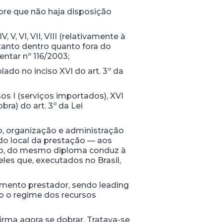
mpre que não haja disposição
, V, VI, VII, VIII (relativamente à
tanto dentro quanto fora do
mentar nº 116/2003;
lado no inciso XVI do art. 3º da
os I (serviços importados), XVI
a) do art. 3º da Lei
to, organização e administração
 do local da prestação — aos
nico, do mesmo diploma conduz à
les que, executados no Brasil,
imento prestador, sendo leading
ob o regime dos recursos
firma agora se dobrar. Tratava-se