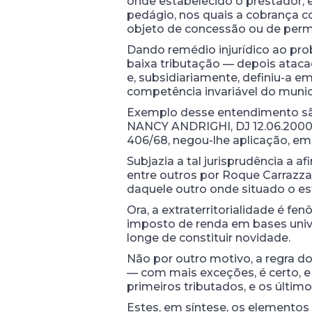
onde estabelecido o prestador, 
pedágio, nos quais a cobrança c
objeto de concessão ou de permiss
Dando remédio injurídico ao pro
baixa tributação — depois atacad
e, subsidiariamente, definiu-a em 
competência invariável do munic
Exemplo desse entendimento são 
NANCY ANDRIGHI, DJ 12.06.2000), 
406/68, negou-lhe aplicação, em 
Subjazia a tal jurisprudência a a
entre outros por Roque Carrazza[
daquele outro onde situado o e
Ora, a extraterritorialidade é fen
imposto de renda em bases unive
longe de constituir novidade.
Não por outro motivo, a regra d
— com mais exceções, é certo, e 
primeiros tributados, e os último
Estes, em síntese, os elemento