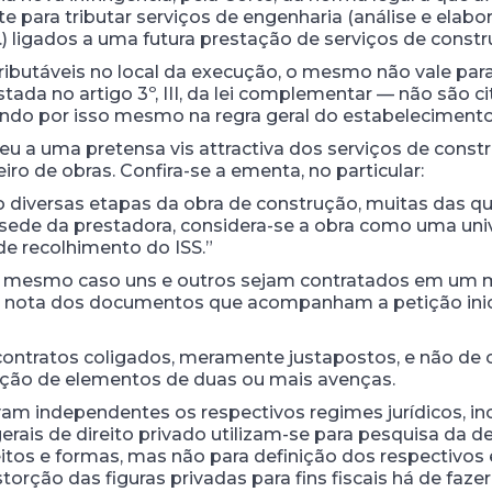
e para tributar serviços de engenharia (análise e elabor
c.) ligados a uma futura prestação de serviços de constru
ributáveis no local da execução, o mesmo não vale para
stada no artigo 3º, III, da lei complementar — não são 
indo por isso mesmo na regra geral do estabelecimento
eu a uma pretensa vis attractiva dos serviços de con
iro de obras. Confira-se a ementa, no particular:
 diversas etapas da obra de construção, muitas das qua
a sede da prestadora, considera-se a obra como uma uni
de recolhimento do ISS.”
em mesmo caso uns e outros sejam contratados em um
se nota dos documentos que acompanham a petição inic
contratos coligados, meramente justapostos, e não de co
ação de elementos de duas ou mais avenças.
am independentes os respectivos regimes jurídicos, incl
gerais de direito privado utilizam-se para pesquisa da d
itos e formas, mas não para definição dos respectivos ef
torção das figuras privadas para fins fiscais há de faze