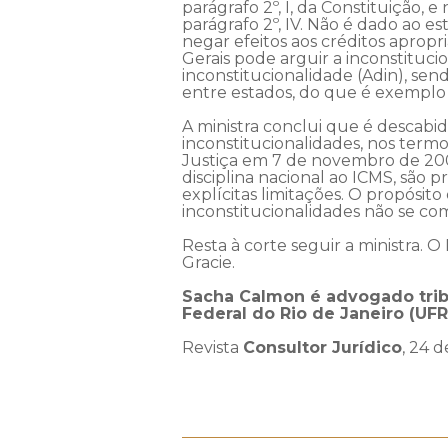
parágrafo 2º, I, da Constituição, 
parágrafo 2º, IV. Não é dado ao e
negar efeitos aos créditos apropr
Gerais pode arguir a inconstituci
inconstitucionalidade (Adin), sen
entre estados, do que é exemplo a
A ministra conclui que é descabi
inconstitucionalidades, nos term
Justiça em 7 de novembro de 2003
disciplina nacional ao ICMS, são 
explícitas limitações. O propósito
inconstitucionalidades não se c
Resta à corte seguir a ministra. 
Gracie.
Sacha Calmon é advogado tribut
Federal do Rio de Janeiro (UF
Revista
Consultor Jurídico
, 24 