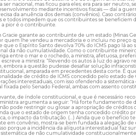
ra ser nacional, mas ficou para eles; era para ser neutro,
senvolvimento mediante incentivos fiscais — daí a guerra
recisa da anuência dos demais (convênios). Caso contrário
os e todos impedem que os contribuintes se beneficiem d
a pior é o contribuinte.
n Gracie garante ao contribuinte de um estado (Minas Ger
por quem lhe vendeu a mercadoria e o incluiu no preço 
nte que o Espírito Santo devolva 70% do ICMS pago lá ao 
ional da não cumulatividade. Como o contribuinte mineir
ga entre o mar e o rochedo, a ministra, afetuosa, preferiu
va escreve a ministra: “Revendo os autos à luz do agravo 
e, embora a questão pudesse desafiar solução infracons
itucional, amparada em precedentes desta corte. É que
nalidade de crédito de ICMS concedido pelo estado de G
erações interestaduais, com isso ofendendo a sistemátic
al fixada pelo Senado Federal, ambas com assento constit
ante, de índole constitucional, e que é necessário recon
 ministra argumenta a seguir: “Há forte fundamento de d
não pode restringir ou glosar a apropriação de crédito
ainda que o estado de origem tenha concedido crédito p
tica, o impacto da tributação. (…) Ainda que o benefício 
nte em convênio, mostra-se bem fundada a alegação de q
sso porque a incidência da alíquota interestadual faz sur
 sistemática de não cumulatividade constitucionalmente 