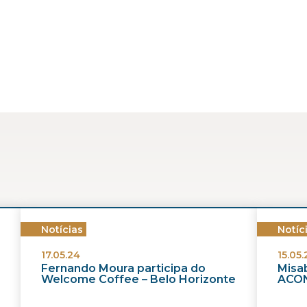
Notícias
Notíc
17.05.24
15.05.
Fernando Moura participa do
Misab
Welcome Coffee – Belo Horizonte
ACON