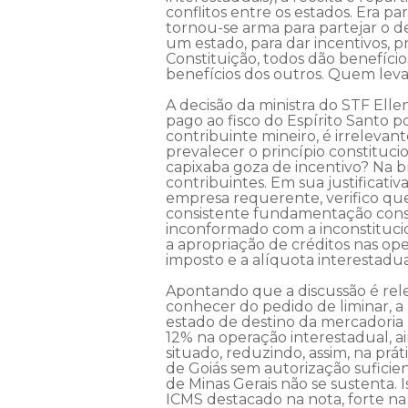
conflitos entre os estados. Era pa
tornou-se arma para partejar o de
um estado, para dar incentivos, p
Constituição, todos dão benefíci
benefícios dos outros. Quem leva 
A decisão da ministra do STF Elle
pago ao fisco do Espírito Santo 
contribuinte mineiro, é irreleva
prevalecer o princípio constituc
capixaba goza de incentivo? Na bri
contribuintes. Em sua justificati
empresa requerente, verifico qu
consistente fundamentação const
inconformado com a inconstitucio
a apropriação de créditos nas op
imposto e a alíquota interestadu
Apontando que a discussão é relev
conhecer do pedido de liminar, a
estado de destino da mercadoria 
12% na operação interestadual, 
situado, reduzindo, assim, na prá
de Goiás sem autorização suficie
de Minas Gerais não se sustenta. I
ICMS destacado na nota, forte na