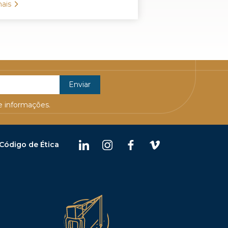
ais
 informações.
Código de Ética