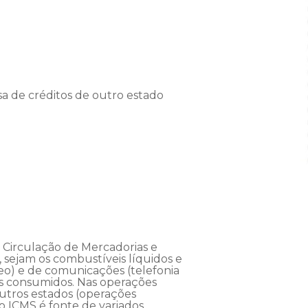
sa de créditos de outro estado
Circulação de Mercadorias e
s, sejam os combustíveis líquidos e
éreo) e de comunicações (telefonia
os consumidos. Nas operações
outros estados (operações
 o ICMS é fonte de variados