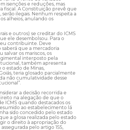
 sem isenções e reduções, mas
 fiscal. A Constituição prevê que
, serão ilegais. Nenhum respeita a
os alheios, anulando os
ais e outros) se creditar do ICMS
que ele desembolsou. Para o
seu contribuinte. Deve
o saberá que a mercadoria
 salvar os mariscos, os
regimental interposto pela
titucional, também apresenta
 o estado de Minas,
oiás, teria glosado parcialmente
a da não cumulatividade desse
ucional”.
siderar a decisão recorrida e
ireito na alegação de que o
s de ICMS quando destacados os
resumido ao estabelecimento lá
tenha sido concedido pelo estado
ue a glosa realizada pelo estado
gir o direito à apropriação do
assegurada pelo artigo 155,