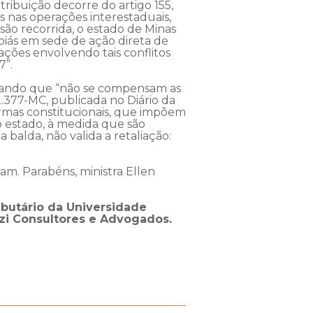
tribuição decorre do artigo 155,
s nas operações interestaduais,
são recorrida, o estado de Minas
Goiás em sede de ação direta de
ações envolvendo tais conflitos
7”.
altando que “não se compensam as
.377-MC, publicada no Diário da
ormas constitucionais, que impõem
o estado, à medida que são
 balda, não valida a retaliação:
am. Parabéns, ministra Ellen
ributário da Universidade
rzi Consultores e Advogados.