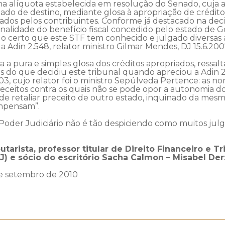
e na alíquota estabelecida em resolução do Senado, cuja a
stado de destino, mediante glosa à apropriação de crédito
iados pelos contribuintes. Conforme já destacado na deci
onalidade do benefício fiscal concedido pelo estado de 
do certo que este STF tem conhecido e julgado diversas 
 Adin 2.548, relator ministro Gilmar Mendes, DJ 15.6.200
da a pura e simples glosa dos créditos apropriados, ress
os do que decidiu este tribunal quando apreciou a Adin 2
, cujo relator foi o ministro Sepúlveda Pertence: as n
preceitos contra os quais não se pode opor a autonomia d
 de retaliar preceito de outro estado, inquinado da mesma
ompensam”.
O Poder Judiciário não é tão despiciendo como muitos julg
arista, professor titular de Direito Financeiro e T
RJ) e sócio do escritório Sacha Calmon – Misabel De
de setembro de 2010