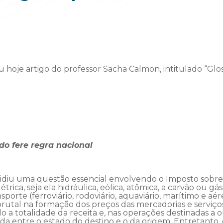
u hoje artigo do professor Sacha Calmon, intitulado “Glo
do fere regra nacional
diu uma questão essencial envolvendo o Imposto sobre 
trica, seja ela hidráulica, eólica, atômica, a carvão ou gá
sporte (ferroviário, rodoviário, aquaviário, marítimo e a
brutal na formação dos preços das mercadorias e serviç
do a totalidade da receita e, nas operações destinadas a 
tida entre o estado do destino e o da origem. Entretanto,