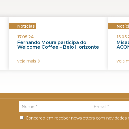
Notícias
Notíc
17.05.24
15.05.
Fernando Moura participa do
Misab
Welcome Coffee – Belo Horizonte
ACON
veja mais
veja m
Concordo em receber newsletters com novidades e