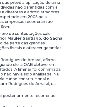
ma que prevê a aplicação de uma
 dívidas não garantidas com a
se a diretores e administradores
o impetrado em 2005 pela
ras empresas recorreram ao
 1964.
mero de contestações caiu
gor Mauler Santiago, do Sacha
ato de parte das grandes
es fiscais e oferecer garantias,
 Rodrigues do Amaral, afirma
gundo ele, a OAB obteve, em
ltados. A liminar foi confirmada
 não havia sido analisada. Na
a cunho constitucional e
 com Rodrigues do Amaral, os
ai posteriormente recorrer ao