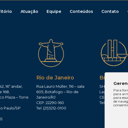
itório
Atuação
Equipe
Conteúdos
Contato
Rio de Janeiro
Brasília
Geren
42, 16º andar,
Rua Lauro Müller, 116 – sala
SHIS QI 11, Conj.
Para for
e 168,
605, Botafogo – Rio de
Lago Sul – Brasí
para arm
co Plaza – Torre
Janeiro/RJ
CEP: 71625-300
para ess
de navega
CEP: 22290-160
Tel: (61)3224-165
consenti
ão Paulo/SP
Tel: (21)3212-0100
0
65