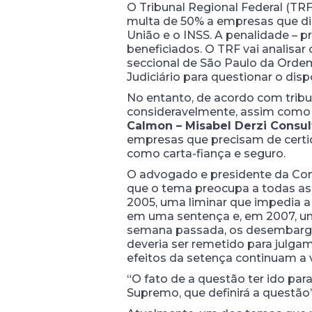
O Tribunal Regional Federal (TRF
multa de 50% a empresas que dis
União e o INSS. A penalidade – pr
beneficiados. O TRF vai analisa
seccional de São Paulo da Orde
Judiciário para questionar o disp
No entanto, de acordo com tribu
consideravelmente, assim como
Calmon – Misabel Derzi Consu
empresas que precisam de certid
como carta-fiança e seguro.
O advogado e presidente da Comi
que o tema preocupa a todas a
2005, uma liminar que impedia a 
em uma sentença e, em 2007, um 
semana passada, os desembargad
deveria ser remetido para julga
efeitos da setença continuam a va
“O fato de a questão ter ido par
Supremo, que definirá a questão