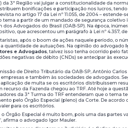
) da 3ª Região vai julgar a constitucionalidade da nor
tribuem bonificações e participação nos lucros, tendo
evista no artigo 17 da Lei nº 11.055, de 2004 – estende-
r o tema a partir de um mandado de segurança coletiv
m dos Advogados do Brasil (OAB-SP). Na época, inúme
ositivo, que acrescentou um parágrafo à Lei nº 4.357, de
taristas, após o boom de ações naquele período, o nú
 a quantidade de autuações. Na opinião do advogado
I
ltores e Advogados
, talvez isso tenha ocorrido pelo f
ões negativas de débito (CNDs) se antecipar às execuçõ
ssão de Direito Tributário da OAB-SP, Antônio Carlos
s empresas e também às sociedades de advogados. Se
aplicação de multa se os escritórios distribuíssem resu
recurso da Fazenda chegou ao TRF. Até hoje a questão
ores da 3ª Turma do TRF entenderam que o tema teri
mento pelo Órgão Especial (pleno) da Corte. De acordo
ler para os escritórios.
a o Órgão Especial é muito bom, pois uma das partes v
”, afirma o advogado Igor Mauler.