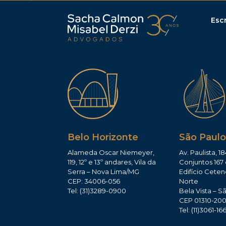
Escr
Belo Horizonte
São Paulo
Alameda Oscar Niemeyer,
Av. Paulista, 18
119, 12º e 13º andares, Vila da
Conjuntos 167 
Serra – Nova Lima/MG
Edifício Ceten
CEP: 34006-056
Norte
Tel: (31)3289-0900
Bela Vista – S
CEP 01310-20
Tel: (11)3061-16