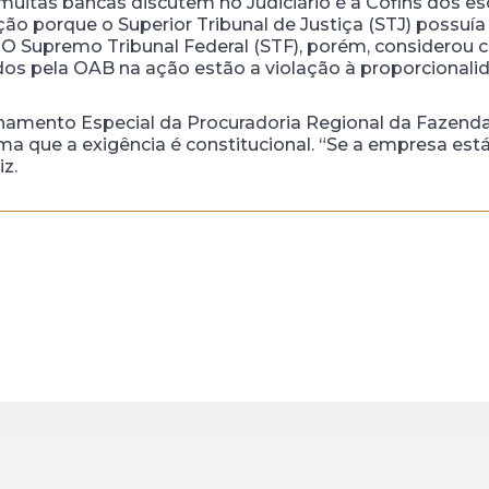
itas bancas discutem no Judiciário é a Cofins dos esc
ção porque o Superior Tribunal de Justiça (STJ) possuí
O Supremo Tribunal Federal (STF), porém, considerou 
os pela OAB na ação estão a violação à proporcionalid
amento Especial da Procuradoria Regional da Fazenda 
a que a exigência é constitucional. “Se a empresa est
iz.