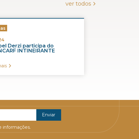
ver todos
ias
24
el Derzi participa do
CARF INTINEIRANTE
ais
 informações.