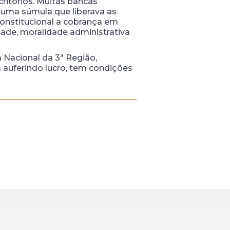
ritórios. Muitas bancas
a uma súmula que liberava as
constitucional a cobrança em
ade, moralidade administrativa
Nacional da 3ª Região,
á auferindo lucro, tem condições