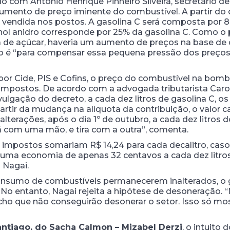
o com Antônio Henrique Pinheiro Silveira, secretári
mento de preço iminente do combustível. A partir do 
 vendida nos postos. A gasolina C será composta por 
anol anidro corresponde por 25% da gasolina C. Como o 
 de açúcar, haveria um aumento de preços na base de q
ção é “para compensar essa pequena pressão dos preço
or Cide, PIS e Cofins, o preço do combustível na bomb
 impostos. De acordo com a advogada tributarista Caro
ulgação do decreto, a cada dez litros de gasolina C, 
artir da mudança na alíquota da contribuição, o valor ca
lterações, após o dia 1º de outubro, a cada dez litros d
 com uma mão, e tira com a outra”, comenta.
os impostos somariam R$ 14,24 para cada decalitro, cas
Há uma economia de apenas 32 centavos a cada dez lit
 Nagai.
consumo de combustíveis permanecerem inalterados, o 
. No entanto, Nagai rejeita a hipótese de desoneração.
cho que não conseguirão desonerar o setor. Isso só mo
antiago, do Sacha Calmon – Mizabel Derzi
, o intuito