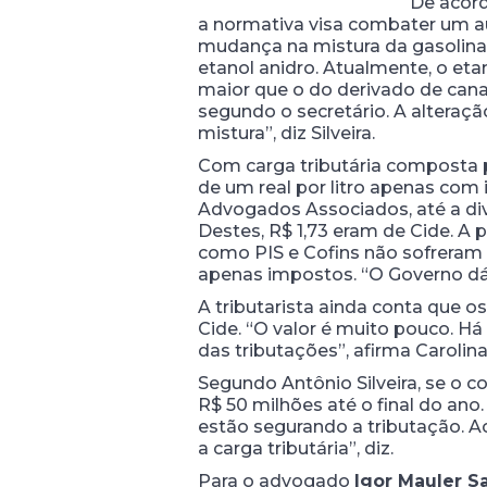
De acord
a normativa visa combater um au
mudança na mistura da gasolina
etanol anidro. Atualmente, o et
maior que o do derivado de cana
segundo o secretário. A altera
mistura”, diz Silveira.
Com carga tributária composta p
de um real por litro apenas com
Advogados Associados, até a div
Destes, R$ 1,73 eram de Cide. A p
como PIS e Cofins não sofreram a
apenas impostos. “O Governo dá
A tributarista ainda conta que 
Cide. “O valor é muito pouco. 
das tributações”, afirma Carolina
Segundo Antônio Silveira, se o 
R$ 50 milhões até o final do ano
estão segurando a tributação. A
a carga tributária”, diz.
Para o advogado
Igor Mauler S