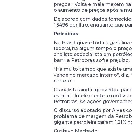
preços. “Volta e meia mexem na
o aumento de preços após a mud
De acordo com dados fornecidos 
1,5496 por litro, enquanto que par
Petrobras
No Brasil, quase toda a gasolina
federal, há algum tempo o preço
analista especialista em petró
barril a Petrobras sofre prejuízo.
“Há muito tempo que existe uma
vende no mercado interno”, diz.
corretor.
O analista ainda aproveitou para
estatal. “Infelizmente, o motiv
Petrobras. As ações governamen
O discurso adotado por Alves co
problema de margem da Petrobras
gigante petroleira caíram 1,21% 
Gustavo Machado