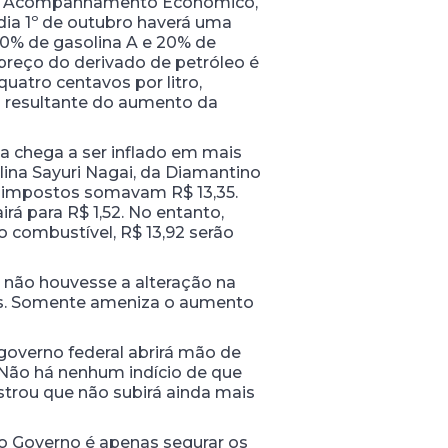
o de Acompanhamento Econômico,
dia 1º de outubro haverá uma
80% de gasolina A e 20% de
preço do derivado de petróleo é
uatro centavos por litro,
s resultante do aumento da
a chega a ser inflado em mais
lina Sayuri Nagai, da Diamantino
os impostos somavam R$ 13,35.
irá para R$ 1,52. No entanto,
o combustível, R$ 13,92 serão
o não houvesse a alteração na
ros. Somente ameniza o aumento
governo federal abrirá mão de
 “Não há nenhum indício de que
strou que não subirá ainda mais
 do Governo é apenas segurar os