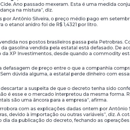
 Cide. Ano passado mexeram. Esta é uma medida conjun
ança na mistura”, diz.
por Antônio Silveira, o preço médio pago em setembro 
a o etanol anidro foi de R$ 1,4321 por litro.
 vendida nos postos brasileiros passa pela Petrobras. 
 da gasolina vendida pela estatal está defasado. De ac
leo da XP Investimentos, desde quando a commodity es
 defasagem de preço entre o que a companhia compra 
 “Sem dúvida alguma, a estatal perde dinheiro com es
 descartar a suspeita de que o decreto tenha sido conf
o não é esse e o mercado interpretou da mesma forma. R
tais são uma âncora para a empresa”, afirma.
rrobora com as explicações dadas ontem por Antônio Si
, devido à importação ou outras variáveis”, diz. A co
no dia da publicação do decreto, fechando as operações