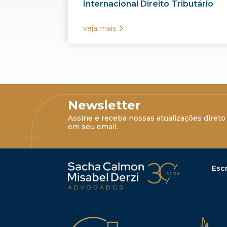
Internacional Direito Tributário
veja mais
Newsletter
Assine e receba nossas atualizações direto
em seu email.
Escr