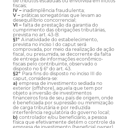
de tributos estaduais ou envolvida em ilícitos
fiscais;
IV –
inadimplência fraudulenta;
V –
práticas sonegatórias que levam ao
desequilíbrio concorrencial;
VI –
falta de prestação da garantia do
cumprimento das obrigações tributárias,
prevista no art. 43-B.
§1º
A inatividade do estabelecimento,
prevista no inciso I do caput será
comprovada, por meio da realização de ação
fiscal, ou presumida, se decorrente da falta
de entrega de informações econômico-
fiscais pelo contribuinte, observado o
disposto no § 6º do art. 43.
§2º
Para fins do disposto no inciso III do
caput, considera-se:
a)
empresa de investimento sediada no
exterior (offshore), aquela que tem por
objeto a inversão de investimentos
financeiros fora de seu país de origem, onde
é beneficiada por supressão ou minimização
de carga tributária e por reduzida
interferência regulatória do governo local;
b)
controlador e/ou beneficiário, a pessoa
física que efetivamente detém o controle da
empresa de investimento (beneficial owner),