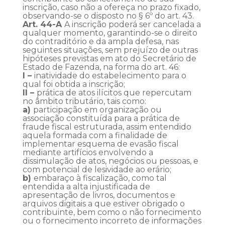
inscrição, caso não a ofereça no prazo fixado,
observando-se o disposto no § 6º do art. 43.
Art. 44-A
A inscrição poderá ser cancelada a
qualquer momento, garantindo-se o direito
do contraditório e da ampla defesa, nas
seguintes situações, sem prejuízo de outras
hipóteses previstas em ato do Secretário de
Estado de Fazenda, na forma do art. 46:
I –
inatividade do estabelecimento para o
qual foi obtida a inscrição;
II –
prática de atos ilícitos que repercutam
no âmbito tributário, tais como:
a)
participação em organização ou
associação constituída para a prática de
fraude fiscal estruturada, assim entendido
aquela formada com a finalidade de
implementar esquema de evasão fiscal
mediante artifícios envolvendo a
dissimulação de atos, negócios ou pessoas, e
com potencial de lesividade ao erário;
b)
embaraço à fiscalização, como tal
entendida a alta injustificada de
apresentação de livros, documentos e
arquivos digitais a que estiver obrigado o
contribuinte, bem como o não fornecimento
ou o fornecimento incorreto de informações