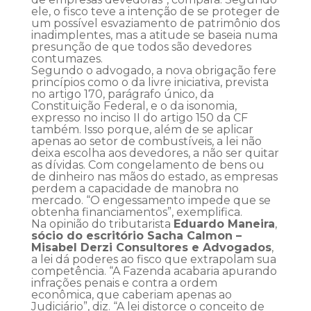
ele, o fisco teve a intenção de se proteger de
um possível esvaziamento de patrimônio dos
inadimplentes, mas a atitude se baseia numa
presunção de que todos são devedores
contumazes.
Segundo o advogado, a nova obrigação fere
princípios como o da livre iniciativa, prevista
no artigo 170, parágrafo único, da
Constituição Federal, e o da isonomia,
expresso no inciso II do artigo 150 da CF
também. Isso porque, além de se aplicar
apenas ao setor de combustíveis, a lei não
deixa escolha aos devedores, a não ser quitar
as dívidas. Com congelamento de bens ou
de dinheiro nas mãos do estado, as empresas
perdem a capacidade de manobra no
mercado. “O engessamento impede que se
obtenha financiamentos”, exemplifica.
Na opinião do tributarista
Eduardo Maneira
,
sócio do escritório Sacha Calmon –
Misabel Derzi Consultores e Advogados
,
a lei dá poderes ao fisco que extrapolam sua
competência. “A Fazenda acabaria apurando
infrações penais e contra a ordem
econômica, que caberiam apenas ao
Judiciário”, diz. “A lei distorce o conceito de