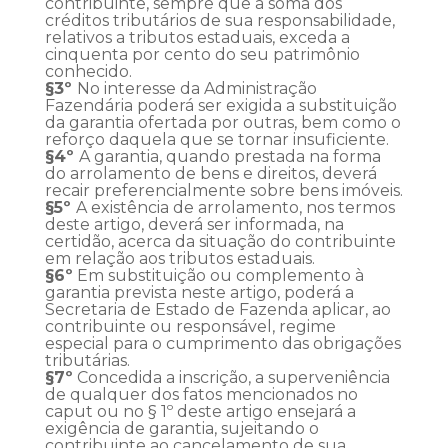
contribuinte, sempre que a soma dos
créditos tributários de sua responsabilidade,
relativos a tributos estaduais, exceda a
cinquenta por cento do seu patrimônio
conhecido.
§3º
No interesse da Administração
Fazendária poderá ser exigida a substituição
da garantia ofertada por outras, bem como o
reforço daquela que se tornar insuficiente.
§4º
A garantia, quando prestada na forma
do arrolamento de bens e direitos, deverá
recair preferencialmente sobre bens imóveis.
§5º
A existência de arrolamento, nos termos
deste artigo, deverá ser informada, na
certidão, acerca da situação do contribuinte
em relação aos tributos estaduais.
§6º
Em substituição ou complemento à
garantia prevista neste artigo, poderá a
Secretaria de Estado de Fazenda aplicar, ao
contribuinte ou responsável, regime
especial para o cumprimento das obrigações
tributárias.
§7º
Concedida a inscrição, a superveniência
de qualquer dos fatos mencionados no
caput ou no § 1º deste artigo ensejará a
exigência de garantia, sujeitando o
contribuinte ao cancelamento de sua