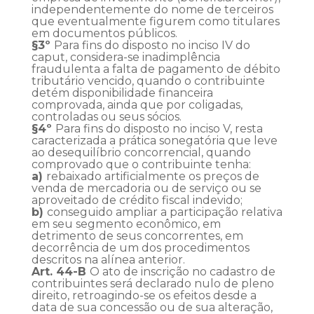
independentemente do nome de terceiros
que eventualmente figurem como titulares
em documentos públicos.
§3º
Para fins do disposto no inciso IV do
caput, considera-se inadimplência
fraudulenta a falta de pagamento de débito
tributário vencido, quando o contribuinte
detém disponibilidade financeira
comprovada, ainda que por coligadas,
controladas ou seus sócios.
§4º
Para fins do disposto no inciso V, resta
caracterizada a prática sonegatória que leve
ao desequilíbrio concorrencial, quando
comprovado que o contribuinte tenha:
a)
rebaixado artificialmente os preços de
venda de mercadoria ou de serviço ou se
aproveitado de crédito fiscal indevido;
b)
conseguido ampliar a participação relativa
em seu segmento econômico, em
detrimento de seus concorrentes, em
decorrência de um dos procedimentos
descritos na alínea anterior.
Art. 44-B
O ato de inscrição no cadastro de
contribuintes será declarado nulo de pleno
direito, retroagindo-se os efeitos desde a
data de sua concessão ou de sua alteração,