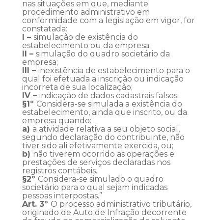
nas situações em que, mediante
procedimento administrativo em
conformidade com a legislação em vigor, for
constatada:
I –
simulação de existência do
estabelecimento ou da empresa;
II –
simulação do quadro societário da
empresa;
III –
inexistência de estabelecimento para o
qual foi efetuada a inscrição ou indicação
incorreta de sua localização;
IV –
indicação de dados cadastrais falsos.
§1º
Considera-se simulada a existência do
estabelecimento, ainda que inscrito, ou da
empresa quando:
a)
a atividade relativa a seu objeto social,
segundo declaração do contribuinte, não
tiver sido ali efetivamente exercida, ou;
b)
não tiverem ocorrido as operações e
prestações de serviços declaradas nos
registros contábeis.
§2º
Considera-se simulado o quadro
societário para o qual sejam indicadas
pessoas interpostas.”
Art. 3º
O processo administrativo tributário,
originado de Auto de Infração decorrente