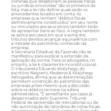
criminais que desabonem as pessoas físicas
ou jurídicas envolvidas” são os primeiros da
lista, mas a lei não define quais serão os
antecedentes levados em conta. As
empresas que tenham “débitos fiscais
definitivamente constituídos” em seu nome
ou vinculados aos seus sócios também terão
de apresentar bens ao fisco. A regra também
se aplica aos casos em que a soma dos
tributos devidos alcançar equivalência com
a metade do patrimônio conhecido da
empresa.
A Secretaria Estadual da Fazenda não se
manifestou para explicar a extensão da
aplicação da norma. Para os advogados, no
entanto, a lei é claramente inconstitucional.
O tributarista Eduardo Kiralyhegy, do
escritório Negreiro, Medeiros & Kiralyhegy
Advogados, afirma que as determinações
permitem constrição do patrimônio das
empresas antes mesmo que a discussão
sobre os débitos termine na esfera
administrativa. “É semelhante aos casos já
desaprovados pelo Supremo Tribunal
Federal de apreensão de mercadorias ou de
não autorização de talonários de notas fiscais
de empresas devedoras”, compara. Segundo