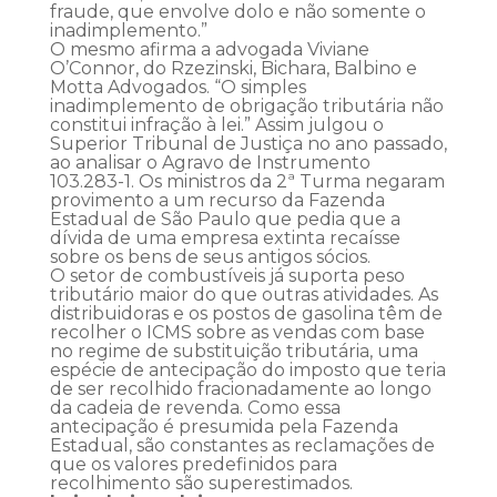
fraude, que envolve dolo e não somente o
inadimplemento.”
O mesmo afirma a advogada Viviane
O’Connor, do Rzezinski, Bichara, Balbino e
Motta Advogados. “O simples
inadimplemento de obrigação tributária não
constitui infração à lei.” Assim julgou o
Superior Tribunal de Justiça no ano passado,
ao analisar o Agravo de Instrumento
103.283-1. Os ministros da 2ª Turma negaram
provimento a um recurso da Fazenda
Estadual de São Paulo que pedia que a
dívida de uma empresa extinta recaísse
sobre os bens de seus antigos sócios.
O setor de combustíveis já suporta peso
tributário maior do que outras atividades. As
distribuidoras e os postos de gasolina têm de
recolher o ICMS sobre as vendas com base
no regime de substituição tributária, uma
espécie de antecipação do imposto que teria
de ser recolhido fracionadamente ao longo
da cadeia de revenda. Como essa
antecipação é presumida pela Fazenda
Estadual, são constantes as reclamações de
que os valores predefinidos para
recolhimento são superestimados.