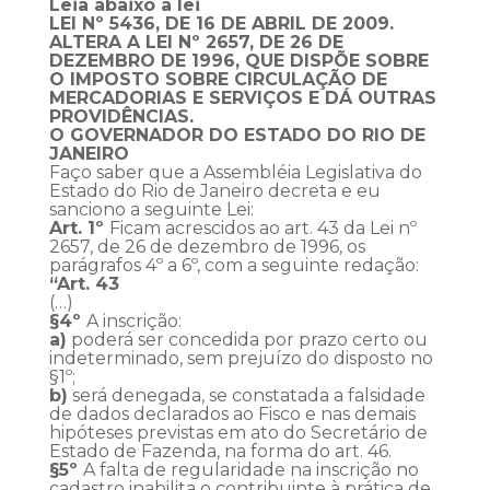
Leia abaixo a lei
LEI Nº 5436, DE 16 DE ABRIL DE 2009.
ALTERA A LEI Nº 2657, DE 26 DE
DEZEMBRO DE 1996, QUE DISPÕE SOBRE
O IMPOSTO SOBRE CIRCULAÇÃO DE
MERCADORIAS E SERVIÇOS E DÁ OUTRAS
PROVIDÊNCIAS.
O GOVERNADOR DO ESTADO DO RIO DE
JANEIRO
Faço saber que a Assembléia Legislativa do
Estado do Rio de Janeiro decreta e eu
sanciono a seguinte Lei:
Art. 1º
Ficam acrescidos ao art. 43 da Lei nº
2657, de 26 de dezembro de 1996, os
parágrafos 4º a 6º, com a seguinte redação:
“Art. 43
(…)
§4º
A inscrição:
a)
poderá ser concedida por prazo certo ou
indeterminado, sem prejuízo do disposto no
§1º;
b)
será denegada, se constatada a falsidade
de dados declarados ao Fisco e nas demais
hipóteses previstas em ato do Secretário de
Estado de Fazenda, na forma do art. 46.
§5º
A falta de regularidade na inscrição no
cadastro inabilita o contribuinte à prática de