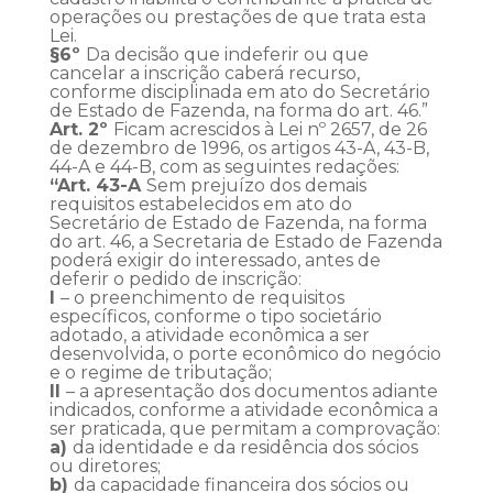
operações ou prestações de que trata esta
Lei.
§6º
Da decisão que indeferir ou que
cancelar a inscrição caberá recurso,
conforme disciplinada em ato do Secretário
de Estado de Fazenda, na forma do art. 46.”
Art. 2º
Ficam acrescidos à Lei nº 2657, de 26
de dezembro de 1996, os artigos 43-A, 43-B,
44-A e 44-B, com as seguintes redações:
“Art. 43-A
Sem prejuízo dos demais
requisitos estabelecidos em ato do
Secretário de Estado de Fazenda, na forma
do art. 46, a Secretaria de Estado de Fazenda
poderá exigir do interessado, antes de
deferir o pedido de inscrição:
I
– o preenchimento de requisitos
específicos, conforme o tipo societário
adotado, a atividade econômica a ser
desenvolvida, o porte econômico do negócio
e o regime de tributação;
II
– a apresentação dos documentos adiante
indicados, conforme a atividade econômica a
ser praticada, que permitam a comprovação:
a)
da identidade e da residência dos sócios
ou diretores;
b)
da capacidade financeira dos sócios ou