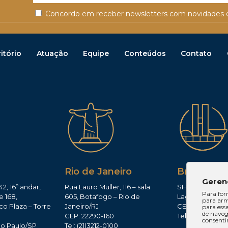
Concordo em receber newsletters com novidades e
itório
Atuação
Equipe
Conteúdos
Contato
Rio de Janeiro
Brasília
Geren
42, 16º andar,
Rua Lauro Müller, 116 – sala
SHIS QI 11, Conj.
Para for
e 168,
605, Botafogo – Rio de
Lago Sul – Brasí
para arm
co Plaza – Torre
Janeiro/RJ
CEP: 71625-300
para ess
de navega
CEP: 22290-160
Tel: (61)3224-165
consenti
ão Paulo/SP
Tel: (21)3212-0100