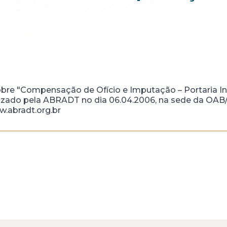
obre "Compensação de Ofício e Imputação – Portaria Int
lizado pela ABRADT no dia 06.04.2006, na sede da OAB/M
.abradt.org.br