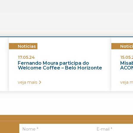
Notícias
Notíc
17.05.24
15.05.
Fernando Moura participa do
Misab
Welcome Coffee – Belo Horizonte
ACON
veja mais
veja m