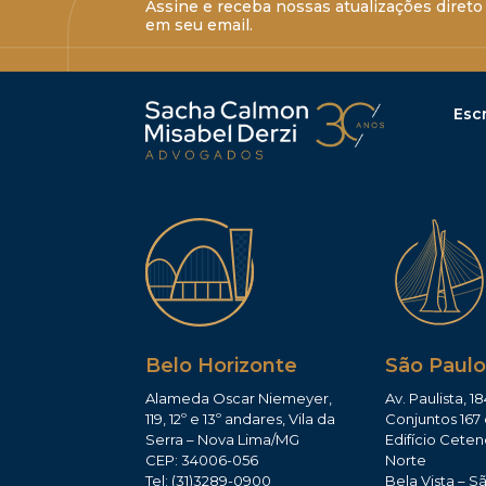
Assine e receba nossas atualizações direto
em seu email.
Escr
Belo Horizonte
São Paulo
Alameda Oscar Niemeyer,
Av. Paulista, 18
119, 12º e 13º andares, Vila da
Conjuntos 167 
Serra – Nova Lima/MG
Edifício Ceten
CEP: 34006-056
Norte
Tel: (31)3289-0900
Bela Vista – S