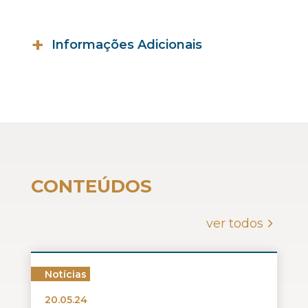
Informações Adicionais
Membro da Comissão de Assuntos
Tributários, Ordem dos Advogados
do Brasil – Seccional do Distrito
Federal;
Autor de artigos científicos e
palestrante em eventos de Direito
Tributário.
CONTEÚDOS
ver todos
Notícias
20.05.24