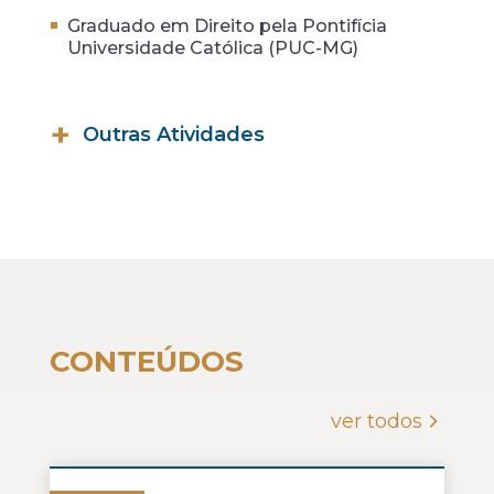
Graduado em Direito pela Pontifícia
Universidade Católica (PUC-MG)
Outras Atividades
Possui vivência internacional em
Direito pela Eötvös Loránd
University (Hungria);
Formação complementar em
instituições como IBSH (Holanda);
Formação complementar na
Faculdade Católica Portuguesa;
CONTEÚDOS
Participou de grupos de estudo e
cursos voltados ao Direito
Tributário, Direitos Humanos e
ver todos
Direito Internacional, com foco em
desenvolvimento técnico e visão
estratégica na área jurídica.