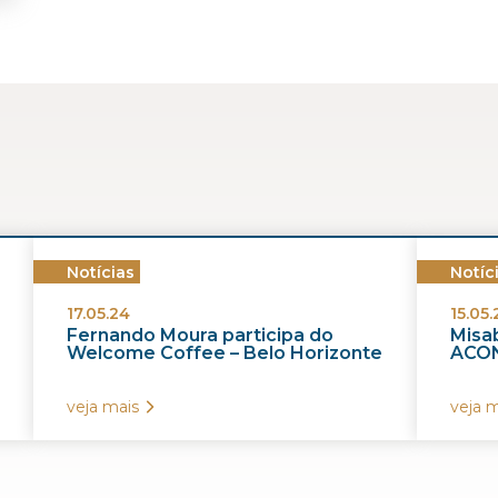
Notícias
Notíc
17.05.24
15.05.
Fernando Moura participa do
Misab
Welcome Coffee – Belo Horizonte
ACON
veja mais
veja m