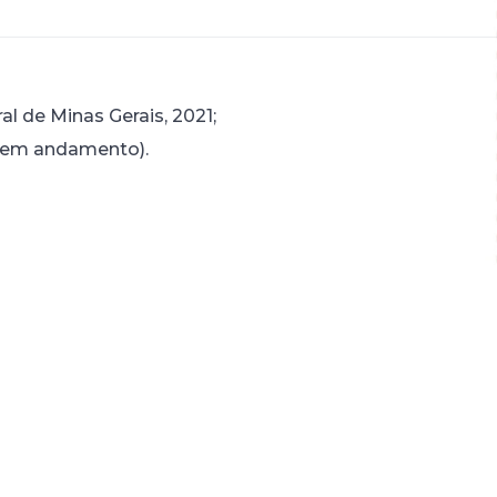
l de Minas Gerais, 2021;
 (em andamento).
uldade de Direito da UFMG (2020).
to – Faculdade de Direito da UFMG