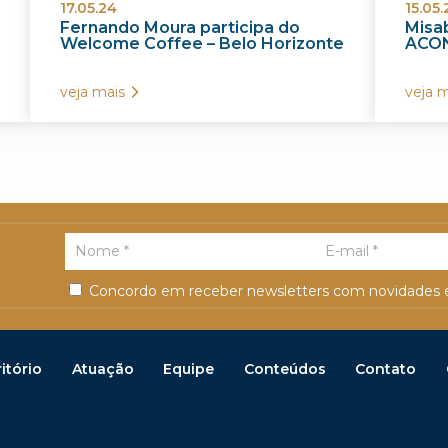
17.05.24
15.05.
Fernando Moura participa do
Misab
Welcome Coffee – Belo Horizonte
ACON
veja mais
veja m
Concordo em receber newsletters com novidades e
itório
Atuação
Equipe
Conteúdos
Contato