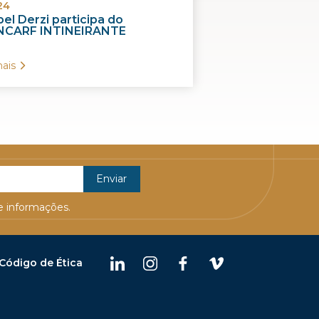
24
el Derzi participa do
CARF INTINEIRANTE
ais
 informações.
Código de Ética