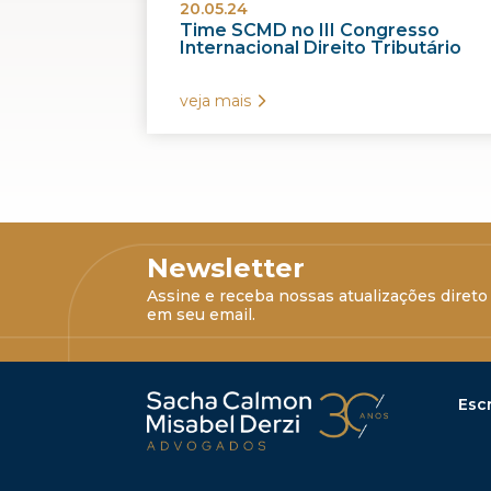
20.05.24
Time SCMD no III Congresso
Internacional Direito Tributário
veja mais
Newsletter
Assine e receba nossas atualizações direto
em seu email.
Escr