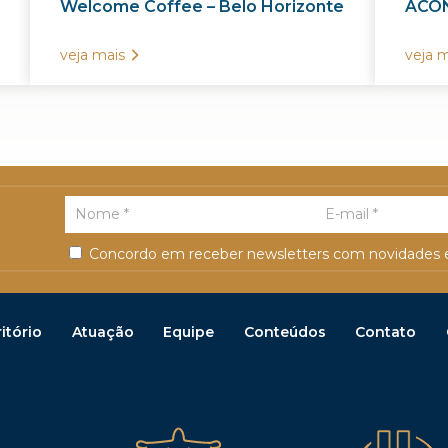
Welcome Coffee – Belo Horizonte
ACON
veja mais
veja m
Concordo em receber newsletters com novidades e
itório
Atuação
Equipe
Conteúdos
Contato