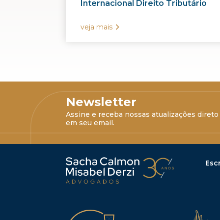
Internacional Direito Tributário
veja mais
Newsletter
Assine e receba nossas atualizações direto
em seu email.
Escr