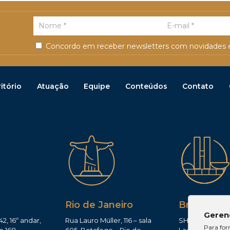
Concordo em receber newsletters com novidades e
itório
Atuação
Equipe
Conteúdos
Contato
Rio de Janeiro
Brasília
Geren
42, 16º andar,
Rua Lauro Müller, 116 – sala
SHIS QI 11, Conj.
Para for