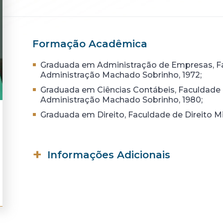
Formação Acadêmica
Graduada em Administração de Empresas, Fa
Administração Machado Sobrinho, 1972;
Graduada em Ciências Contábeis, Faculdade 
Administração Machado Sobrinho, 1980;
Graduada em Direito, Faculdade de Direito 
Informações Adicionais
Artigos publicados em livros e revistas es
Palestrante em seminários e cursos de Di
Seção de Julgamentos do Conselho Admini
Ex-Auditora Fiscal da Receita Federal do B