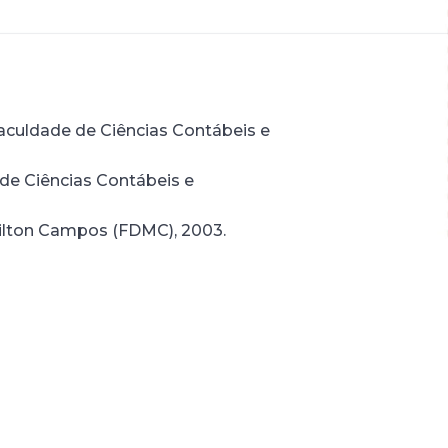
culdade de Ciências Contábeis e
de Ciências Contábeis e
Milton Campos (FDMC), 2003.
pecializadas em Direito Tributário;
reito Tributário; Membro da Primeira
strativo de Recursos Fiscais (CARF);
rasil;