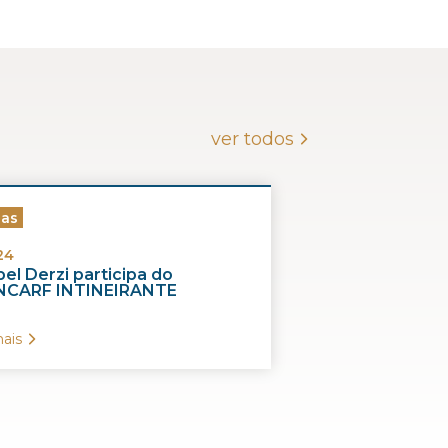
istema de Tributação; Ex-Chefe da
a da 6a Região Fiscal;
o tributária, Escola Superior da
ver todos
ias
24
el Derzi participa do
CARF INTINEIRANTE
ais