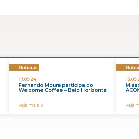
Ex-Assessora do Coordenador-Geral do S
Divisão de Tributação da Superintendênci
Ex-Professora de contabilidade e legislaçã
Administração Fazendária (ESAF).
Notícias
Notíc
17.05.24
15.05.
Fernando Moura participa do
Misab
Welcome Coffee – Belo Horizonte
ACON
veja mais
veja m