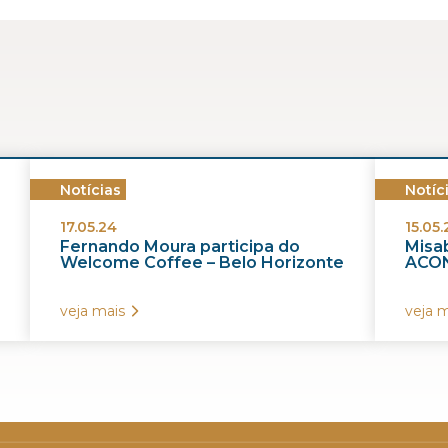
Notícias
Notíc
17.05.24
15.05.
Fernando Moura participa do
Misab
Welcome Coffee – Belo Horizonte
ACON
veja mais
veja m