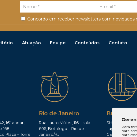
Concordo em receber newsletters com novidades e
itório
Atuação
Equipe
Conteúdos
Contato
Rio de Janeiro
Brasília
Geren
42, 16º andar,
Rua Lauro Müller, 116 – sala
SHIS QI 11, Conj.
Para for
e 168,
605, Botafogo – Rio de
Lago Sul – Brasí
para arm
co Plaza – Torre
Janeiro/RJ
CEP: 71625-300
para ess