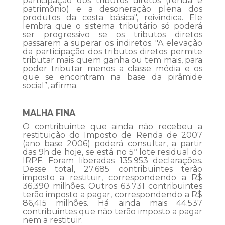
participação dos tributos diretos (renda e
patrimônio) e a desoneração plena dos
produtos da cesta básica", reivindica. Ele
lembra que o sistema tributário só poderá
ser progressivo se os tributos diretos
passarem a superar os indiretos. "A elevação
da participação dos tributos diretos permite
tributar mais quem ganha ou tem mais, para
poder tributar menos a classe média e os
que se encontram na base da pirâmide
social”, afirma.
MALHA FINA
O contribuinte que ainda não recebeu a
restituição do Imposto de Renda de 2007
(ano base 2006) poderá consultar, a partir
das 9h de hoje, se está no 5º lote residual do
IRPF. Foram liberadas 135.953 declarações.
Desse total, 27.685 contribuintes terão
imposto a restituir, correspondendo a R$
36,390 milhões. Outros 63.731 contribuintes
terão imposto a pagar, correspondendo a R$
86,415 milhões. Há ainda mais 44.537
contribuintes que não terão imposto a pagar
nem a restituir.