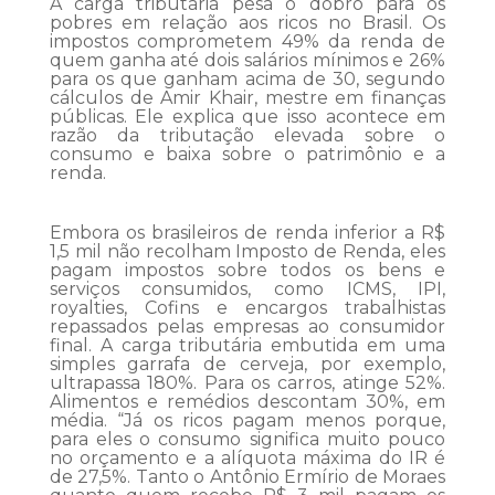
A carga tributária pesa o dobro para os
pobres em relação aos ricos no Brasil. Os
impostos comprometem 49% da renda de
quem ganha até dois salários mínimos e 26%
para os que ganham acima de 30, segundo
cálculos de Amir Khair, mestre em finanças
públicas. Ele explica que isso acontece em
razão da tributação elevada sobre o
consumo e baixa sobre o patrimônio e a
renda.
Embora os brasileiros de renda inferior a R$
1,5 mil não recolham Imposto de Renda, eles
pagam impostos sobre todos os bens e
serviços consumidos, como ICMS, IPI,
royalties, Cofins e encargos trabalhistas
repassados pelas empresas ao consumidor
final. A carga tributária embutida em uma
simples garrafa de cerveja, por exemplo,
ultrapassa 180%. Para os carros, atinge 52%.
Alimentos e remédios descontam 30%, em
média. “Já os ricos pagam menos porque,
para eles o consumo significa muito pouco
no orçamento e a alíquota máxima do IR é
de 27,5%. Tanto o Antônio Ermírio de Moraes