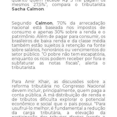
quanto quem recebe R$ 3 mil pagam os
mesmos 27,5%”, compara o tributarista
Sacha Calmon
.
Segundo
Calmon
, 70% da arrecadação
nacional está baseada nos impostos de
consumo e apenas 30% sobre a renda e o
patrimônio. Além de pagar para consumir, os
brasileiros de baixa renda e da classe média
também estão sujeitos à retenção na fonte
sobre salários, honorários ou vencimentos do
setor público. “O pobre não tem escapatória,
enquanto os ricos podem receber por fora e
subfaturar as notas fiscais”, alerta o
tributarista.
Para Amir Khair, as discussões sobre a
reforma tributária no Congresso Nacional
devem incluir, principalmente, quem paga a
conta pública. A má distribuição de renda e
de tributos dificulta explorar o potencial
econômico e social que o país possui. "Para
usufrui-lo melhor, é fundamental a redução
da carga tributária, a elevação da