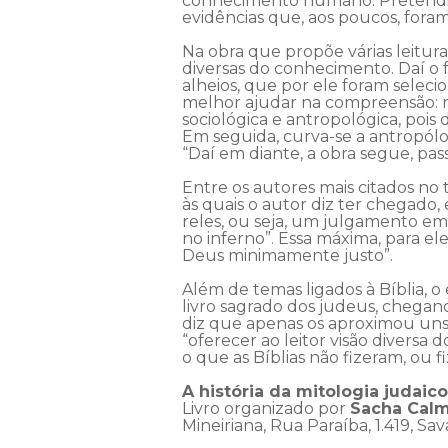
conhecimento humano. Pretendia f
evidências que, aos poucos, foram
Na obra que propõe várias leitura
diversas do conhecimento. Daí o f
alheios, que por ele foram selec
melhor ajudar na compreensão: na
sociológica e antropológica, poi
Em seguida, curva-se a antropólog
“Daí em diante, a obra segue, pass
Entre os autores mais citados no 
às quais o autor diz ter chegado, 
reles, ou seja, um julgamento e
no inferno”. Essa máxima, para e
Deus minimamente justo”.
Além de temas ligados à Bíblia, o
livro sagrado dos judeus, chegan
diz que apenas os aproximou uns 
“oferecer ao leitor visão diversa
o que as Bíblias não fizeram, ou f
A história da mitologia judaico
Livro organizado por
Sacha Cal
Mineiriana, Rua Paraíba, 1.419, Sa