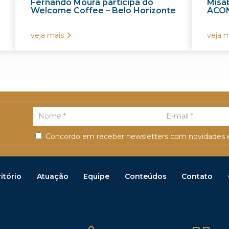
Fernando Moura participa do
Misab
Welcome Coffee – Belo Horizonte
ACON
veja mais
veja m
Concordo em receber newsletters com novidades e
itório
Atuação
Equipe
Conteúdos
Contato