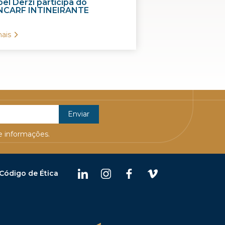
el Derzi participa do
CARF INTINEIRANTE
ais
 informações.
Código de Ética