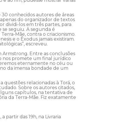
 e ao fim, pudesse mostrar várias
 30 conhecidos autores de áreas
ar apenas do organizador de textos
dividi-los em três partes, para
e se seguiu. A segunda é
Terra-Mãe, contra o criacionismo.
esis e o Êxodus jamais existiram.
itológicas”, escreveu.
en Armstrong. Entre as conclusões
ão nos promete um final jurídico
iveremos eternamente no céu ou
ndigno da imensa bondade de um
a questões relacionadas à Torá, o
udado. Sobre os autores citados,
lguns capítulos, na tentativa de
tória da Terra-Mãe. Fiz exatamente
a partir das 19h, na Livraria