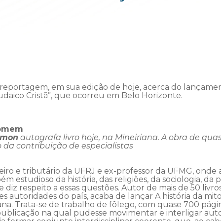
 reportagem, em sua edição de hoje, acerca do lançamen
Judaico Cristã”, que ocorreu em Belo Horizonte.
 homem
lmon
autografa livro hoje, na Mineiriana. A obra de qu
o da contribuição de especialistas
nceiro e tributário da UFRJ e ex-professor da UFMG, onde
m estudioso da história, das religiões, da sociologia, da pol
iz respeito a essas questões. Autor de mais de 50 livros 
 autoridades do país, acaba de lançar A história da mitol
riana. Trata-se de trabalho de fôlego, com quase 700 pág
r publicação na qual pudesse movimentar e interligar auto