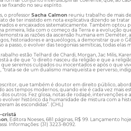
ormar conjunto interdisciplinar coerente, que, ao cabo
 se fixando no seu espírito.
s, o professor
Sacha Calmon
reuniu trabalho de mais de
ato de ter insistido em nota explicativa dizendo se trat
ionados e encaixados sistematicamente. Também optou por 
 primeira, lida com o começo da Terra e a evolução qu
s demonstra as razões da ascensão humana em Deméter, a 
os, historiadores e arqueólogos, a demonstrar que o Gên
o a passo, o evolver das teogonias semíticas, todas elas m
trabalho estão Telhard de Chardi, Morgan, Jac Milis, Kar
está a de que “o direito nasceu da religião e que a religi
m que seremos culpados ou inocentados e após o que v
le, “trata-se de um dualismo maniqueísta e perverso, i
 escritor, que também é doutor em direito público, abord
do aos tempos modernos, quando ele é cada vez mais est
dos outros. Fez glosa, notas de rodapé, intervenções e a
 do evolver histórico da humanidade de mistura com a his
izeram às escondidas”. (CHL)
-cristã
mon
, Editora Noeses, 681 páginas, R$ 99. Lançamento hoje, 
vassi. Informações: (31) 3223-8092.