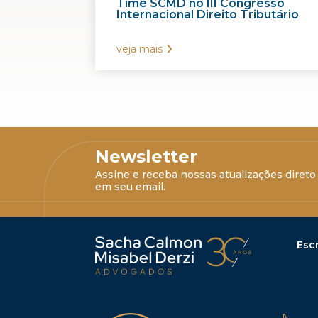
Time SCMD no III Congresso
Internacional Direito Tributário
veja mais
Newsletter
Assine e receba nossas atualizações direto
em seu email.
Escr