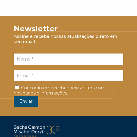
Newsletter
Assine e receba nossas atualizações direto em
seu email.
Concordo em receber newsletters com
novidades e informações.