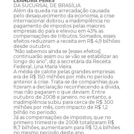
LEANDRA PERES
DA SUCURSAL DE BRASÍLIA
Além da queda na arrecadação causada
pelo desaquecimento da economia, a crise
internacional dobrou a inadimplência no
pagamento de impostos pelas maiores
empresas do país e elevou em 43% as
compensações de tributos. Somados, esses
efeitos reduziram a receita em R$ 4,9 bilhões
desde outubro.
“Não sabemos ainda se [esses efeitos]
continuarão assim ou se vão se estabilizar ao
longo do ano”, diz a secretária da Receita
Federal, Lina Maria Vieira.
A média de calote pelas grandes empresas
era de R$ 150 milhões por mês no período
anterior à crise. Trata-se de companhias que
fizeram a declaração reconhecendo a dívida,
mas não pagaram o que deviam. Entre
outubro de 2008 e janeiro, no entanto, a
inadimplência subiu para cerca de R$ 300
milhões por mês, com impacto de R$ 1,2
bilhão no período.
Já as compensações de impostos, que no
primeiro trimestre de 2008 totalizaram R$
8,7 bilhões, aumentaram para R$ 12,4 bilhões
no mesmo período deste ano.