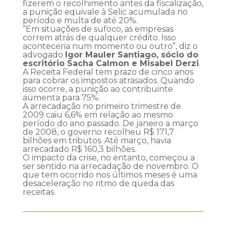
fizerem o recolhimento antes da fiscalização,
a punição equivale à Selic acumulada no
período e multa de até 20%.
“Em situações de sufoco, as empresas
correm atrás de qualquer crédito. Isso
aconteceria num momento ou outro”, diz o
advogado
Igor Mauler Santiago
, sócio do
escritório Sacha Calmon e Misabel Derzi
.
A Receita Federal tem prazo de cinco anos
para cobrar os impostos atrasados. Quando
isso ocorre, a punição ao contribuinte
aumenta para 75%.
A arrecadação no primeiro trimestre de
2009 caiu 6,6% em relação ao mesmo
período do ano passado. De janeiro a março
de 2008, o governo recolheu R$ 171,7
bilhões em tributos. Até março, havia
arrecadado R$ 160,3 bilhões.
O impacto da crise, no entanto, começou a
ser sentido na arrecadação de novembro. O
que tem ocorrido nos últimos meses é uma
desaceleração no ritmo de queda das
receitas.