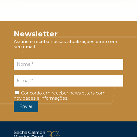
Newsletter
Assine e receba nossas atualizações direto em
seu email.
Concordo em receber newsletters com
novidades e informações.