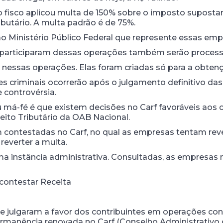
 fisco aplicou multa de 150% sobre o imposto suposta
butário. A multa padrão é de 75%.
 ao Ministério Público Federal que represente essas em
e participaram dessas operações também serão process
nessas operações. Elas foram criadas só para a obtençã
es criminais ocorrerão após o julgamento definitivo da
controvérsia.
 má-fé é que existem decisões no Carf favoráveis aos 
eito Tributário da OAB Nacional.
 contestadas no Carf, no qual as empresas tentam rev
everter a multa.
ima instância administrativa. Consultadas, as empresas
 contestar Receita
ue julgaram a favor dos contribuintes em operações con
ermanência renovada no Carf (Conselho Administrativo d