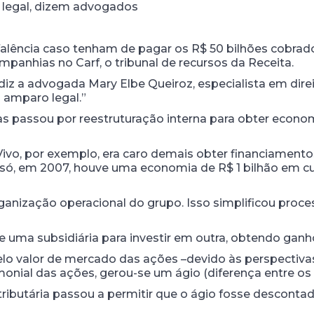
 legal, dizem advogados
lência caso tenham de pagar os R$ 50 bilhões cobrado
nhias no Carf, o tribunal de recursos da Receita.
iz a advogada Mary Elbe Queiroz, especialista em direi
 amparo legal.”
 passou por reestruturação interna para obter economia
 Vivo, por exemplo, era caro demais obter financiame
só, em 2007, houve uma economia de R$ 1 bilhão em cu
anização operacional do grupo. Isso simplificou proces
 uma subsidiária para investir em outra, obtendo ganho
elo valor de mercado das ações –devido às perspectiv
monial das ações, gerou-se um ágio (diferença entre os 
tributária passou a permitir que o ágio fosse desconta