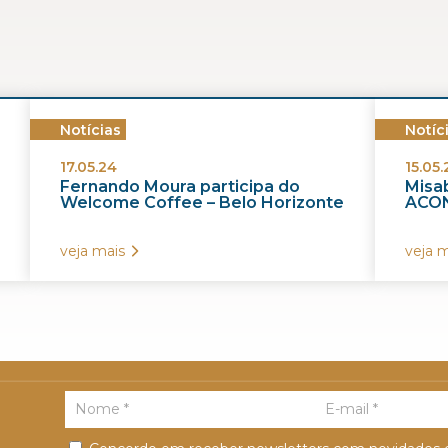
Notícias
Notíc
17.05.24
15.05.
Fernando Moura participa do
Misab
Welcome Coffee – Belo Horizonte
ACON
veja mais
veja m