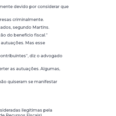
mente devido por considerar que
presas criminalmente.
ados, segundo Martins.
o do benefício fiscal.”
s autuações. Mas esse
contribuintes”, diz o advogado
erter as autuações. Algumas,
 não quiseram se manifestar
sideradas ilegítimas pela
e Recursos Fiscais).