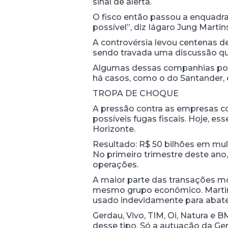
sinal de alerta.
O fisco então passou a enquadra
possível”, diz Iágaro Jung Martin
A controvérsia levou centenas de
sendo travada uma discussão qu
Algumas dessas companhias pode
há casos, como o do Santander, 
TROPA DE CHOQUE
A pressão contra as empresas c
possíveis fugas fiscais. Hoje, e
Horizonte.
Resultado: R$ 50 bilhões em mult
No primeiro trimestre deste ano
operações.
A maior parte das transações mo
mesmo grupo econômico. Martins,
usado indevidamente para abate
Gerdau, Vivo, TIM, Oi, Natura 
desse tipo. Só a autuação da Ger