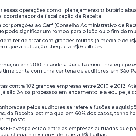
r essas operações como “planejamento tributário abusi
s, coordenador da fiscalização da Receita.
 corporações ao Carf (Conselho Administrativo de Recur
e pode significar um rombo para o leão ou o fim de mu
m ter de arcar com grandes multas (a média é de R$
em que a autuação chegou a R$ 6 bilhões.
omeçou em 2010, quando a Receita criou uma equipe esp
sse time conta com uma centena de auditores, em São Pa
as contra 102 grandes empresas entre 2010 e 2012. Até 
, já são 34 os processos em andamento, e a equipe já c
nitoradas pelos auditores se refere a fusões e aquisiç
 da Receita, estima que, em 60% dos casos, tenha havid
r imposto.
e BM&FBovespa estão entre as empresas autuadas que p
dau chega, em valores de hoje, a R$ 1 bilhão.