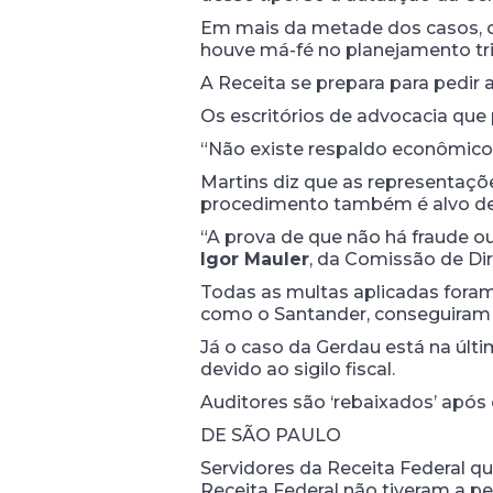
Em mais da metade dos casos, o
houve má-fé no planejamento tri
A Receita se prepara para pedir
Os escritórios de advocacia qu
“Não existe respaldo econômico 
Martins diz que as representaçõ
procedimento também é alvo de 
“A prova de que não há fraude ou
Igor Mauler
, da Comissão de Dir
Todas as multas aplicadas foram
como o Santander, conseguiram r
Já o caso da Gerdau está na últ
devido ao sigilo fiscal.
Auditores são ‘rebaixados’ após
DE SÃO PAULO
Servidores da Receita Federal q
Receita Federal não tiveram a p