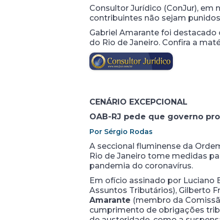
Consultor Jurídico (ConJur), em 
contribuintes não sejam punidos
Gabriel Amarante foi destacado
do Rio de Janeiro. Confira a maté
CENÁRIO EXCEPCIONAL
OAB-RJ pede que governo prote
Por Sérgio Rodas
A seccional fluminense da Ordem 
Rio de Janeiro tome medidas par
pandemia do coronavírus.
Em ofício assinado por Luciano 
Assuntos Tributários), Gilberto 
Amarante
(membro da Comissão 
cumprimento de obrigações tribu
de austeridade, como a suspensão