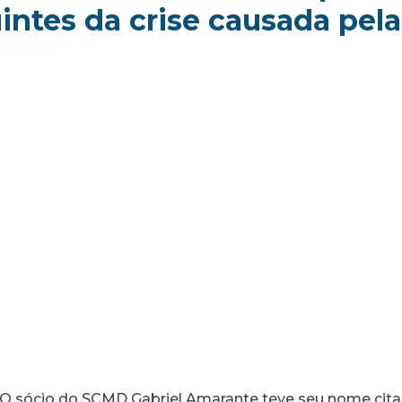
intes da crise causada pela
O sócio do SCMD Gabriel Amarante teve seu nome citad