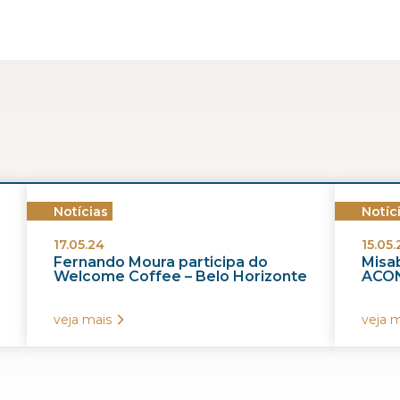
Notícias
Notíc
17.05.24
15.05.
Fernando Moura participa do
Misab
Welcome Coffee – Belo Horizonte
ACON
veja mais
veja m