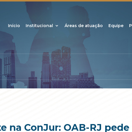
Início
Institucional
Áreas de atuação
Equipe
P
te na ConJur: OAB-RJ pede