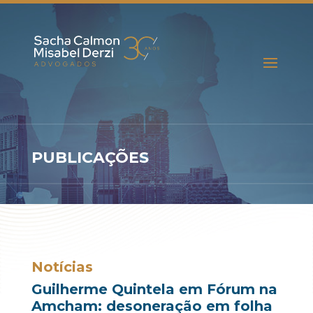
PUBLICAÇÕES
Notícias
Guilherme Quintela em Fórum na
Amcham: desoneração em folha