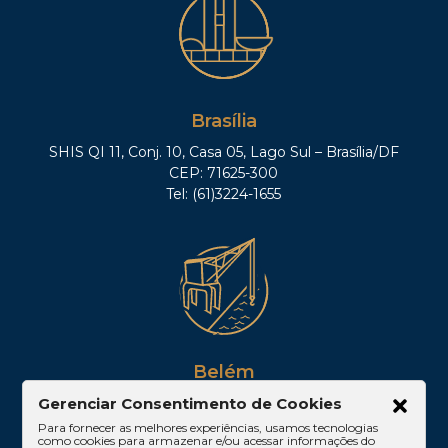
Brasília
SHIS QI 11, Conj. 10, Casa 05, Lago Sul – Brasília/DF
CEP: 71625-300
Tel: (61)3224-1655
Belém
Av. Visconde de Souza Franco, 05, Sala 2102 –
Gerenciar Consentimento de Cookies
Edifício Quadra Corporate, Umarizal – Belém/PA
Para fornecer as melhores experiências, usamos tecnologias
como cookies para armazenar e/ou acessar informações do
CEP: 66053-000