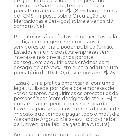
de gasolina localizada em Itupeva, no
interior de São Paulo, tenta pagar com
precatórios cerca de R$ 1,8 milhão por mês
de ICMS (Imposto sobre Circulação de
Mercadorias e Serviços) sobre a venda do
combustível.
Precatórios são créditos reconhecidos pela
Justiça com origem em processos de
servidores contra o poder público (União,
Estados e municípios). As empresas têm
interesse nos precatórios porque
conseguem adquirir esses créditos com
deságio de até 75%. Isto é, para adquirir um
precatório de R$ 100, desembolsam R$ 25.
"Essa é uma prática empresarial comum e
legal, utilizada por nós e por empresas de
vários setores. Adquirimos os precatórios de
pessoas físicas [com deságios de até 50%] e
entramos com pedido na Secretaria da
Fazenda para abater os créditos do valor do
imposto que temos a pagar todo o mês", diz
Alexandre Argoud Malavazzi, sócio-diretor
da Univen, que fabrica gasolina A (pura).
Ao pagar imposto com precatórios e