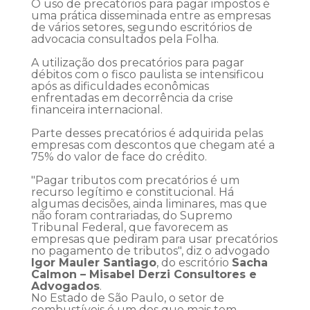
O uso de precatórios para pagar impostos é
uma prática disseminada entre as empresas
de vários setores, segundo escritórios de
advocacia consultados pela Folha.
A utilização dos precatórios para pagar
débitos com o fisco paulista se intensificou
após as dificuldades econômicas
enfrentadas em decorrência da crise
financeira internacional.
Parte desses precatórios é adquirida pelas
empresas com descontos que chegam até a
75% do valor de face do crédito.
"Pagar tributos com precatórios é um
recurso legítimo e constitucional. Há
algumas decisões, ainda liminares, mas que
não foram contrariadas, do Supremo
Tribunal Federal, que favorecem as
empresas que pediram para usar precatórios
no pagamento de tributos", diz o advogado
Igor Mauler Santiago
, do escritório
Sacha
Calmon – Misabel Derzi Consultores e
Advogados
.
No Estado de São Paulo, o setor de
combustíveis é um dos que mais tem