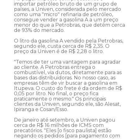
importar petróleo bruto de um grupo de
países, a Univen, considerada pelo mercado
como uma "micro" refinaria de petróleo,
consegue vender a gasolina A a um preço
menor do que a Petrobras, que detém cerca
de 93% do mercado.
O litro da gasolina A vendido pela Petrobras,
segundo ele, custa cerca de R$ 2,35. O
preço da Univen é de R$ 2,28 o litro.
"Temos de ter uma vantagem para agradar
ao cliente. A Petrobras entrega o
combustível, via dutos, diretamente para as
bases das distribuidoras. No nosso caso, as
empresas têm de vir buscar a gasolina em
Itupeva. O custo do frete é da ordem de R$
0,05 por litro. No final, o preço fica
praticamente o mesmo." Os principais
clientes da Univen, segundo ele, são Alesat,
Ipiranga e Cosan/Esso.
De janeiro até setembro, a Univen pagou
cerca de R$ 16 milhões de ICMS com
precatórios. "Eles [o fisco paulista] estão
negando os pedidos [para pagamento com