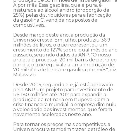
produção de 35 milhões de litros de gasolina
A por mês. Essa gasolina, que é pura, é
misturada ao álcool anidro (proporção de
25%) pelas distribuidoras para a fabricação
da gasolina C, vendida nos postos de
combustíveis.
Desde março deste ano, a produção da
Univen só cresce. Em julho, produziu 36,9
milhões de litros, o que representou um
crescimento de 127% sobre igual mês do ano
passado, segundo dados da ANP. "O nosso
projeto é processar 20 mil barris de petróleo
por dia, o que equivale a uma produção de
70 milhões de litros de gasolina por mês", diz
Malavazzi.
Desde 2005, segundo ele, já está aprovado
pela ANP um projeto para investimento de
R$ 180 milhões até 2012 para expandir a
produção da refinaria em Itupeva. Com a
crise financeira mundial, a empresa diminuiu
a velocidade dos investimentos, que foram
novamente acelerados neste ano.
Para tornar os preços mais competitivos, a
Univen procura também trazer petróleo de