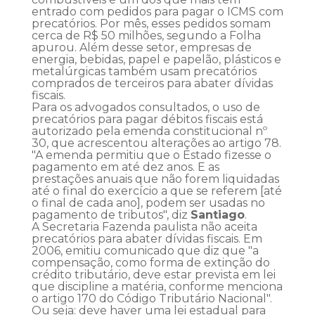
entrado com pedidos para pagar o ICMS com
precatórios. Por mês, esses pedidos somam
cerca de R$ 50 milhões, segundo a Folha
apurou. Além desse setor, empresas de
energia, bebidas, papel e papelão, plásticos e
metalúrgicas também usam precatórios
comprados de terceiros para abater dívidas
fiscais.
Para os advogados consultados, o uso de
precatórios para pagar débitos fiscais está
autorizado pela emenda constitucional nº
30, que acrescentou alterações ao artigo 78.
"A emenda permitiu que o Estado fizesse o
pagamento em até dez anos. E as
prestações anuais que não forem liquidadas
até o final do exercício a que se referem [até
o final de cada ano], podem ser usadas no
pagamento de tributos", diz
Santiago
.
A Secretaria Fazenda paulista não aceita
precatórios para abater dívidas fiscais. Em
2006, emitiu comunicado que diz que "a
compensação, como forma de extinção do
crédito tributário, deve estar prevista em lei
que discipline a matéria, conforme menciona
o artigo 170 do Código Tributário Nacional".
Ou seja: deve haver uma lei estadual para