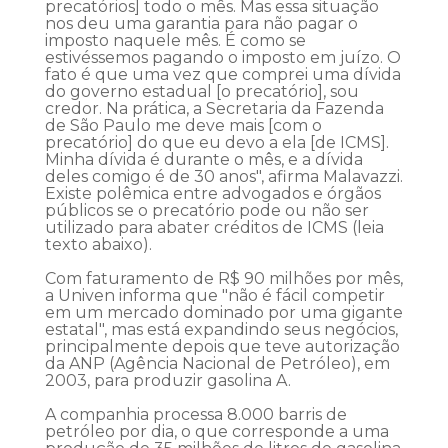
precatórios] todo o mês. Mas essa situação
nos deu uma garantia para não pagar o
imposto naquele mês. É como se
estivéssemos pagando o imposto em juízo. O
fato é que uma vez que comprei uma dívida
do governo estadual [o precatório], sou
credor. Na prática, a Secretaria da Fazenda
de São Paulo me deve mais [com o
precatório] do que eu devo a ela [de ICMS].
Minha dívida é durante o mês, e a dívida
deles comigo é de 30 anos", afirma Malavazzi.
Existe polêmica entre advogados e órgãos
públicos se o precatório pode ou não ser
utilizado para abater créditos de ICMS (leia
texto abaixo).
Com faturamento de R$ 90 milhões por mês,
a Univen informa que "não é fácil competir
em um mercado dominado por uma gigante
estatal", mas está expandindo seus negócios,
principalmente depois que teve autorização
da ANP (Agência Nacional de Petróleo), em
2003, para produzir gasolina A.
A companhia processa 8.000 barris de
petróleo por dia, o que corresponde a uma