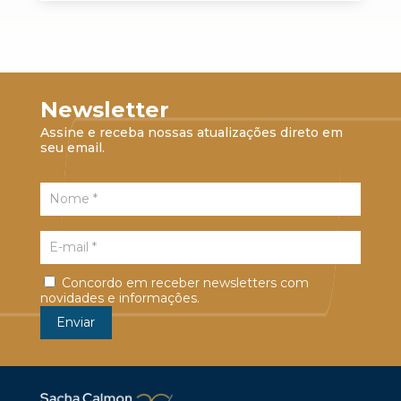
Newsletter
Assine e receba nossas atualizações direto em
seu email.
Concordo em receber newsletters com
novidades e informações.