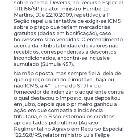
sobre o tema. Deveras, no Recurso Especial
1.111.156/SP (relator ministro Humberto
Martins, DJe 22.10.2009, repetitivo), a 1ª
Seção repeliu a tentativa de exigir-se ICMS
sobre o preço que teriam mercadorias
gratuitas (dadas em bonificação), caso
houvessem sido vendidas. O entendimento
acerca da intributabilidade de valores não
recebidos, correspondentes a descontos
incondicionados, encontra-se inclusive
sumulado (Súmula 457).
Na mão oposta, mas sempre fiel à ideia de
que o preço cobrado é imutável, haja ou
não ICMS, a 4ª Turma do STJ livrou
fornecedor de indenizar o adquirente contra
o qual destacou o imposto, que depositou
em juízo, depois que o primeiro ganhou a
ação em que combatia a incidência
tributária, e o Fisco estornou os créditos
aproveitados pelo último (Agravo
Regimental no Agravo em Recurso Especial
122.928/RS, relator ministro Luís Felipe