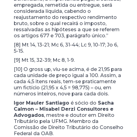
empregada, remetida ou entregue, será
considerada líquida, cabendo o
reajustamento do respectivo rendimento
bruto, sobre o qual recairá o imposto,
ressalvadas as hipóteses a que se referem
os artigos 677 e 703, parágrafo único.”
[8] Mt 14, 13-21; Mc 6, 31-44; Lc 9, 10-17; Jo 6,
5-15.
[9] Mt 15, 32-39; Mc 8, 1-9.
[10] O gross up, viu-se acima, é de 21,95 para
cada unidade de preço igual a 100. Assim, a
cada 4,5 itens reais, tem-se praticamente
um fictício (21,95 x 4,5 = 98,775) – ou, em
números inteiros, nove para cada dois.
Igor Mauler Santiago
é sócio do
Sacha
Calmon – Misabel Derzi Consultores e
Advogados
, mestre e doutor em Direito
Tributário pela UFMG. Membro da
Comissão de Direito Tributário do Conselho
Federal da OAB.