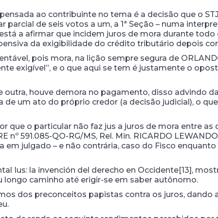
pensada ao contribuinte no tema é a decisão que o ST
 parcial de seis votos a um, a 1ª Seção – numa interpret
 – está a afirmar que incidem juros de mora durante todo
ensiva da exigibilidade do crédito tributário depois co
tentável, pois mora, na lição sempre segura de ORLAN
mente exigível”, e o que aqui se tem é justamente o opost
e outra, houve demora no pagamento, disso advindo dan
 de um ato do próprio credor (a decisão judicial), o qu
or que o particular não faz jus a juros de mora entre a
 RE nº 591.085-QO-RG/MS, Rel. Min. RICARDO LEWANDOW
da em julgado – e não contrária, caso do Fisco enquanto
Ius: la invención del derecho en Occidente[13], mos
lhou longo caminho até erigir-se em saber autônomo.
rmos dos preconceitos papistas contra os juros, dando 
eu.