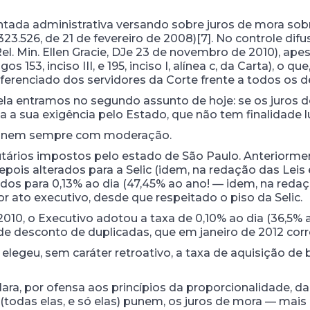
ntada administrativa versando sobre juros de mora sob
323.526, de 21 de fevereiro de 2008)[7]. No controle di
Rel. Min. Ellen Gracie, DJe 23 de novembro de 2010), ape
os 153, inciso III, e 195, inciso I, alínea c, da Carta), o
diferenciado dos servidores da Corte frente a todos os d
la entramos no segundo assunto de hoje: se os juros 
ria a sua exigência pelo Estado, que não tem finalidade l
, e nem sempre com moderação.
utários impostos pelo estado de São Paulo. Anteriorme
depois alterados para a Selic (idem, na redação das Leis
ados para 0,13% ao dia (47,45% ao ano! — idem, na redaç
 ato executivo, desde que respeitado o piso da Selic.
0, o Executivo adotou a taxa de 0,10% ao dia (36,5% ao 
a de desconto de duplicadas, que em janeiro de 2012 cor
, elegeu, sem caráter retroativo, a taxa de aquisição de
clara, por ofensa aos princípios da proporcionalidade, d
(todas elas, e só elas) punem, os juros de mora — mai