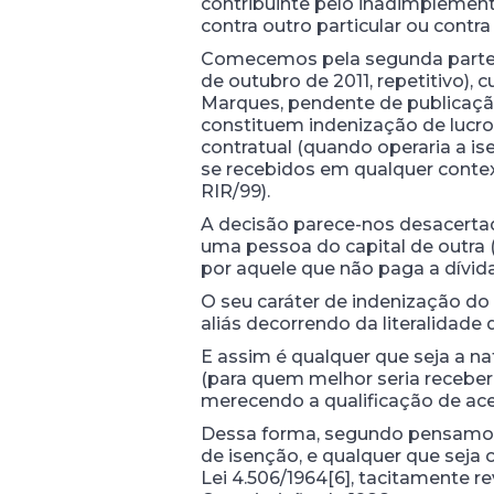
contribuinte pelo inadimplemento
contra outro particular ou contra
Comecemos pela segunda parte. N
de outubro de 2011, repetitivo),
Marques, pendente de publicação
constituem indenização de lucros
contratual (quando operaria a isenç
se recebidos em qualquer context
RIR/99).
A decisão parece-nos desacerta
uma pessoa do capital de outra
por aquele que não paga a dívid
O seu caráter de indenização do 
aliás decorrendo da literalidade d
E assim é qualquer que seja a na
(para quem melhor seria receber 
merecendo a qualificação de ace
Dessa forma, segundo pensamos, 
de isenção, e qualquer que seja o
Lei 4.506/1964[6], tacitamente r