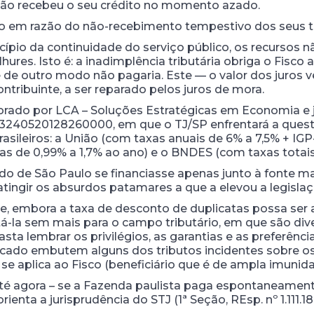
ão recebeu o seu crédito no momento azado.
sco em razão do não-recebimento tempestivo dos seus t
incípio da continuidade do serviço público, os recurso
res. Isto é: a inadimplência tributária obriga o Fisc
e de outro modo não pagaria. Este — o valor dos juros
tribuinte, a ser reparado pelos juros de mora.
orado por LCA – Soluções Estratégicas em Economia e 
03240520128260000, em que o TJ/SP enfrentará a questão
sileiros: a União (com taxas anuais de 6% a 7,5% + IGP
as de 0,99% a 1,7% ao ano) e o BNDES (com taxas totais
o de São Paulo se financiasse apenas junto à fonte mai
 atingir os absurdos patamares a que a elevou a legisl
 que, embora a taxa de desconto de duplicatas possa se
tá-la sem mais para o campo tributário, em que são dive
ta lembrar os privilégios, as garantias e as preferência
rcado embutem alguns dos tributos incidentes sobre 
e aplica ao Fisco (beneficiário que é de ampla imunida
é agora – se a Fazenda paulista paga espontaneament
ienta a jurisprudência do STJ (1ª Seção, REsp. nº 1.111.