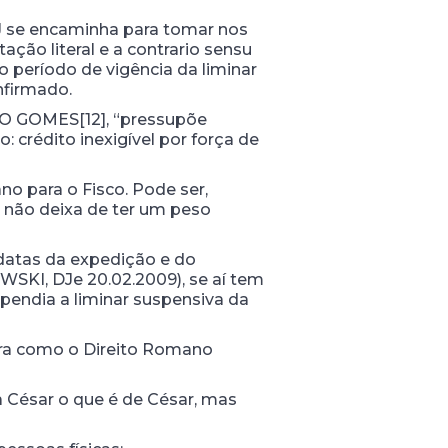
J se encaminha para tomar nos
ação literal e a contrario sensu
 o período de vigência da liminar
nfirmado.
DO GOMES[12], “pressupõe
o: crédito inexigível por força de
o para o Fisco. Pode ser,
e não deixa de ter um peso
s datas da expedição e do
SKI, DJe 20.02.2009), se aí tem
 pendia a liminar suspensiva da
tra como o Direito Romano
a César o que é de César, mas