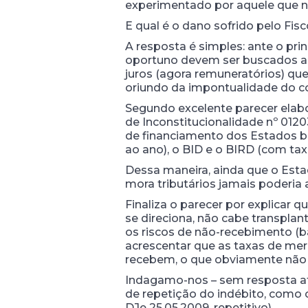
experimentado por aquele que n
E qual é o dano sofrido pelo Fi
A resposta é simples: ante o pr
oportuno devem ser buscados alhu
juros (agora remuneratórios) qu
oriundo da impontualidade do con
Segundo excelente parecer elab
de Inconstitucionalidade nº 012
de financiamento dos Estados bra
ao ano), o BID e o BIRD (com tax
Dessa maneira, ainda que o Estad
mora tributários jamais poderia
Finaliza o parecer por explicar
se direciona, não cabe transplan
os riscos de não-recebimento (bas
acrescentar que as taxas de me
recebem, o que obviamente não s
Indagamo-nos – sem resposta at
de repetição do indébito, como or
DJe 25.05.2009, repetitivo).