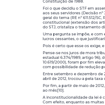
Constituição de 1988.
Foi o que decidiu o STF em asse
aos seus servidores (Decisão nº 
geral do tema (RE nº 611.512/SC, 
constitucional (extensão dos artig
do STJ, cristaliza o tratamento 
Uma pergunta se impõe, e com e
lucros cessantes, o que justifica
Pois é certo que esse os exige
Pense-se nos juros de mora trib
estadual 6.374/1989, artigo 96), 
10.619/2000), foram por fim elev
com possibilidade de redução por
Entre setembro e dezembro de 201
abril de 2012, trocou-a pela tax
Por fim, a partir de maio de 2012
ao mês[10].
A inconstitucionalidade da lei é 
Com efeito, enquanto as multas 