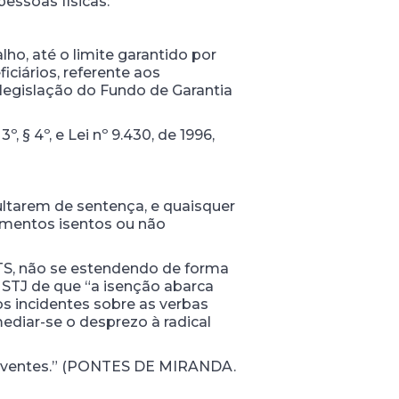
essoas físicas:
ho, até o limite garantido por
ciários, referente aos
 legislação do Fundo de Garantia
3º, § 4º, e Lei nº 9.430, de 1996,
ultarem de sentença, e quaisquer
imentos isentos ou não
FGTS, não se estendendo de forma
 STJ de que “a isenção abarca
os incidentes sobre as verbas
ediar-se o desprezo à radical
solventes.” (PONTES DE MIRANDA.