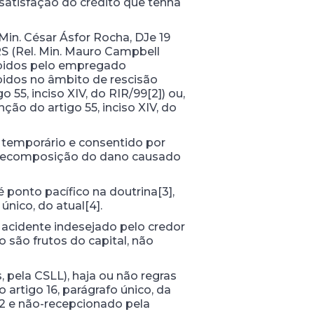
 satisfação do crédito que tenha
in. César Ásfor Rocha, DJe 19
/RS (Rel. Min. Mauro Campbell
cebidos pelo empregado
ebidos no âmbito de rescisão
o 55, inciso XIV, do RIR/99[2]) ou,
ção do artigo 55, inciso XIV, do
 temporário e consentido por
à recomposição do dano causado
 ponto pacífico na doutrina[3],
único, do atual[4].
 acidente indesejado pelo credor
 são frutos do capital, não
 pela CSLL), haja ou não regras
 artigo 16, parágrafo único, da
02 e não-recepcionado pela