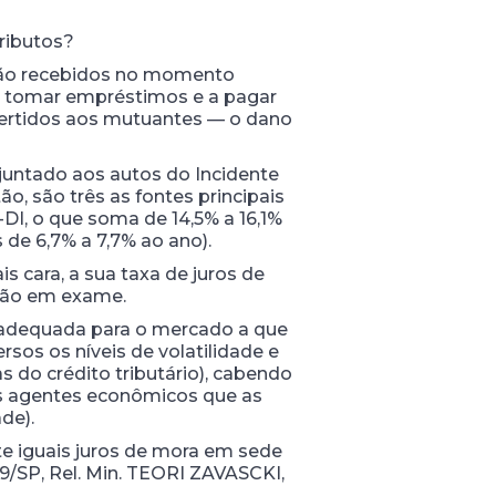
ributos?
s não recebidos no momento
o a tomar empréstimos e a pagar
 vertidos aos mutuantes — o dano
juntado aos autos do Incidente
, são três as fontes principais
-DI, o que soma de 14,5% a 16,1%
 de 6,7% a 7,7% ao ano).
s cara, a sua taxa de juros de
ação em exame.
r adequada para o mercado a que
rsos os níveis de volatilidade e
s do crédito tributário), cabendo
os agentes econômicos que as
de).
e iguais juros de mora em sede
189/SP, Rel. Min. TEORI ZAVASCKI,