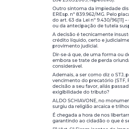
Outro sintoma da impiedade dis
EREsp. nº 839.962/MG. Pelo placar
do art. 63 da Lei nº 9.430/96[11]
ou da antecipação de tutela susp
A decisão é tecnicamente insus
crédito líquido, certo e judicial
provimento judicial.
Dir-se-á que, de uma forma ou d
embora se trate de perda oriunda
considerável.
Ademais, a ser como diz o STJ, p
vencimento do precatório (STF,
decisão a seu favor, aliás passa
exigibilidade do tributo?
ALDO SCHIAVONE, no monumental 
surgiu da religião arcaica e tri
É chegada a hora de nos liberta
garantindo ao cidadão o que é s