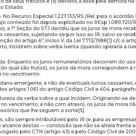
 de seus tributos e (ii) devidos a esse pela demora na
 o Estado.
o Recurso Especial 1.227.133/RS (Rel. para o acórdão M
 cujo conteúdo foi depois explicitado no REsp 1.089.720
), a 1ª Seção do STJ decidiu que os juros de mora re
 cessantes, sujeitando-se por isso ao IR, salvo se rec
ão do artigo 6º, inciso V, da Lei 7.713/1988[1] c/c o artig
o, incidirem sobre verba isenta (quando operaria a isen
da. Enquanto os juros remuneratórios decorrem do uso
 (do qual são frutos), os juros de mora correspondem 
a no vencimento.
dano emergente, e não de eventuais lucros cessantes, é
os artigos 1.061 do antigo Código Civil e 404, parágrafo 
tureza da verba sobre a qual incidem. Originando-se de
no vencimento, e não com atraso), os juros de mora não
ssórios que lhe seguem a sorte[5].
são sempre intributáveis pelo IR (e, para as empresas,
 alcance destas — conclusão que não se altera frente ao
evogado pelo CTN (artigo 43) e pelo Código Civil de 20