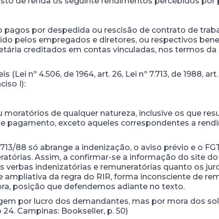
posto de renda os seguinte rendimentos percebidos por p
io pagos por despedida ou rescisão de contrato de trabal
do pelos empregados e diretores, ou respectivos benefi
etária creditados em contas vinculadas, nos termos da
 (Lei nº 4.506, de 1964, art. 26, Lei nº 7.713, de 1988, art. 
nciso I):
 moratórios de qualquer natureza, inclusive os que res
 de pagamento, exceto aqueles correspondentes a rend
7.713/88 só abrange a indenização, o aviso prévio e o 
atórias. Assim, a confirmar-se a informação do site do
as verbas indenizatórias e remuneratórias quanto os jur
e ampliativa da regra do RIR, forma inconsciente de rem
mora, posição que defendemos adiante no texto.
nfligem por lucro dos demandantes, mas por mora dos 
 24. Campinas: Bookseller, p. 50)