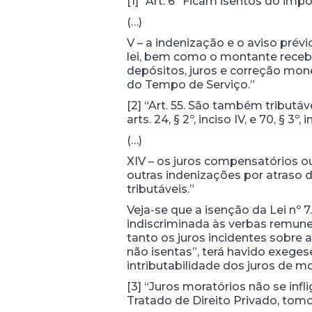
[1] “Art. 6º Ficam isentos do im
(…)
V – a indenização e o aviso prév
lei, bem como o montante recebi
depósitos, juros e correção mon
do Tempo de Serviço.”
[2] “Art. 55. São também tributáveis
arts. 24, § 2º, inciso IV, e 70, § 3º, i
(…)
XIV – os juros compensatórios ou
outras indenizações por atraso
tributáveis.”
Veja-se que a isenção da Lei nº 
indiscriminada às verbas remuner
tanto os juros incidentes sobre 
não isentas”, terá havido exeges
intributabilidade dos juros de 
[3] “Juros moratórios não se i
Tratado de Direito Privado, tomo