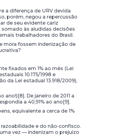
re a diferença de URV devida
fuso, porém, negou a repercussão
sar de seu evidente cariz
 que, somado às aludidas decisões
emais trabalhadores do Brasil.
de mora fossem indenização de
ucrativa?
nte fixados em 1% ao mês (Lei
 estaduais 10.175/1998 e
ão da Lei estadual 13.918/2009),
ano!)[8]. De janeiro de 2011 a
respondia a 40,91% ao ano[9].
 bens, equivalente a cerca de 1%
a razoabilidade e do não-confisco.
s uma vez — indenizam o prejuízo