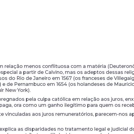
m relação menos conflituosa com a matéria (Deuteronô
ecial a partir de Calvino, mas os adeptos dessas relig
lsos do Rio de Janeiro em 1567 (os franceses de Villega
e) e de Pernambuco em 1654 (os holandeses de Maurício
ir New York).
regnados pela culpa católica em relação aos juros, e
paga, ora como um ganho ilegítimo para quem os rece
 vinculadas aos juros remuneratórios, parecem-nos ap
plica as disparidades no tratamento legal e judicial do