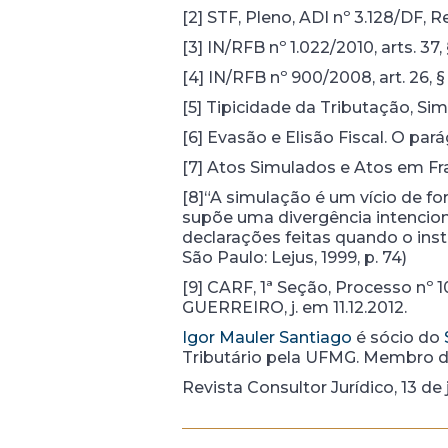
[2] STF, Pleno, ADI nº 3.128/DF,
[3] IN/RFB nº 1.022/2010, arts. 37, §§ 
[4] IN/RFB nº 900/2008, art. 26, § 
[5] Tipicidade da Tributação, Sim
[6] Evasão e Elisão Fiscal. O par
[7] Atos Simulados e Atos em Frau
[8]“A simulação é um vício de fo
supõe uma divergência intencion
declarações feitas quando o ins
São Paulo: Lejus, 1999, p. 74)
[9] CARF, 1ª Seção, Processo n
GUERREIRO, j. em 11.12.2012.
Igor Mauler Santiago
é sócio do
Tributário pela UFMG. Membro d
Revista Consultor Jurídico, 13 de