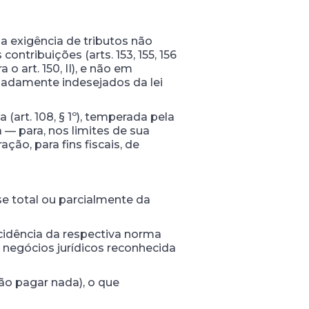
 a exigência de tributos não
contribuições (arts. 153, 155, 156
o art. 150, II), e não em
gadamente indesejados da lei
art. 108, § 1º), temperada pela
 — para, nos limites de sua
ção, para fins fiscais, de
-se total ou parcialmente da
ncidência da respectiva norma
s negócios jurídicos reconhecida
ão pagar nada), o que