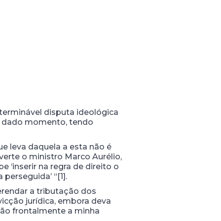
terminável disputa ideológica
m um dado momento, tendo
ue leva daquela a esta não é
erte o ministro Marco Aurélio,
 ‘inserir na regra de direito o
 perseguida’ “[1].
erendar a tributação dos
vicção jurídica, embora deva
tão frontalmente a minha