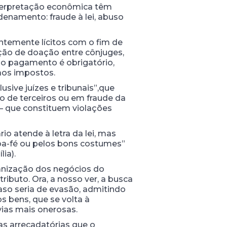
interpretação econômica têm
denamento: fraude à lei, abuso
rentemente lícitos com o fim de
ação de doação entre cônjuges,
: o pagamento é obrigatório,
 aos impostos.
usive juízes e tribunais”,que
o de terceiros ou em fraude da
s — que constituem violações
io atende à letra da lei, mas
oa-fé ou pelos bons costumes”
ia).
rganização dos negócios do
ributo. Ora, a nosso ver, a busca
caso seria de evasão, admitindo
os bens, que se volta à
ias mais onerosas.
as arrecadatórias que o