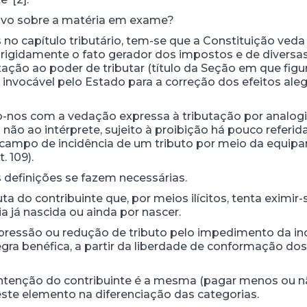
itivo sobre a matéria em exame?
 no capítulo tributário, tem-se que a Constituição veda
fine rigidamente o fato gerador dos impostos e de diversas 
ação ao poder de tributar (título da Seção em que figura 
nvocável pelo Estado para a correção dos efeitos ale
os com a vedação expressa à tributação por analogia (
não ao intérprete, sujeito à proibição há pouco referida
 campo de incidência de um tributo por meio da equipara
. 109).
 definições se fazem necessárias.
a do contribuinte que, por meios ilícitos, tenta eximir
a já nascida ou ainda por nascer.
 supressão ou redução de tributo pelo impedimento da i
regra benéfica, a partir da liberdade de conformação do
intenção do contribuinte é a mesma (pagar menos ou n
este elemento na diferenciação das categorias.