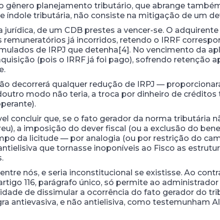
e do gênero planejamento tributário, que abrange també
ndole tributária, não consiste na mitigação de um deve
jurídica, de um CDB prestes a vencer-se. O adquirente 
ros remuneratórios já incorridos, retendo o IRRF corresp
lados de IRPJ que detenha[4]. No vencimento da apli
uisição (pois o IRRF já foi pago), sofrendo retenção 
e.
o decorrerá qualquer redução de IRPJ — proporcionará a
outro modo não teria, a troca por dinheiro de créditos tr
perante).
ável concluir que, se o fato gerador da norma tributária n
u), a imposição do dever fiscal (ou a exclusão do benef
o da licitude — por analogia (ou por restrição do camp
tielisiva que tornasse inoponíveis ao Fisco as estrutu
.
ntre nós, e seria inconstitucional se existisse. Ao cont
rtigo 116, parágrafo único, só permite ao administrado
idade de dissimular a ocorrência do fato gerador do tri
ra antievasiva, e não antielisiva, como testemunham Al