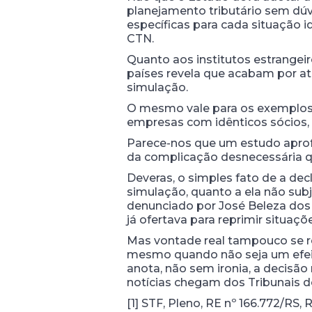
planejamento tributário sem dúvi
específicas para cada situação id
CTN.
Quanto aos institutos estrangei
países revela que acabam por at
simulação.
O mesmo vale para os exemplos in
empresas com idênticos sócios, a
Parece-nos que um estudo aprof
da complicação desnecessária que
Deveras, o simples fato de a dec
simulação, quanto a ela não sub
denunciado por José Beleza dos 
já ofertava para reprimir situaç
Mas vontade real tampouco se red
mesmo quando não seja um efeit
anota, não sem ironia, a decis
notícias chegam dos Tribunais de 
[1] STF, Pleno, RE nº 166.772/RS,