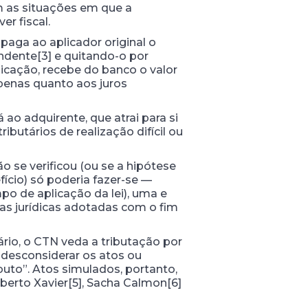
m as situações em que a
r fiscal.
paga ao aplicador original o
ondente[3] e quitando-o por
cação, recebe do banco o valor
apenas quanto aos juros
o adquirente, que atrai para si
ibutários de realização difícil ou
ão se verificou (ou se a hipótese
ício) só poderia fazer-se —
o de aplicação da lei), uma e
ras jurídicas adotadas com o fim
rário, o CTN veda a tributação por
r desconsiderar os atos ou
buto”. Atos simulados, portanto,
berto Xavier[5], Sacha Calmon[6]