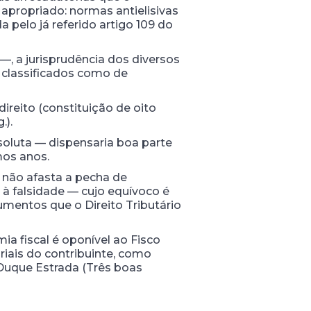
apropriado: normas antielisivas
a pelo já referido artigo 109 do
—, a jurisprudência dos diversos
m classificados como de
ireito (constituição de oito
.).
oluta — dispensaria boa parte
mos anos.
s não afasta a pecha de
 à falsidade — cujo equívoco é
umentos que o Direito Tributário
ia fiscal é oponível ao Fisco
iais do contribuinte, como
Duque Estrada (Três boas