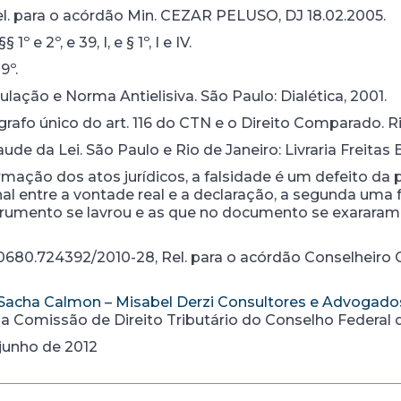
 Rel. para o acórdão Min. CEZAR PELUSO, DJ 18.02.2005.
1º e 2º, e 39, I, e § 1º, I e IV.
9º.
ulação e Norma Antielisiva. São Paulo: Dialética, 2001.
ágrafo único do art. 116 do CTN e o Direito Comparado. R
de da Lei. São Paulo e Rio de Janeiro: Livraria Freitas B
rmação dos atos jurídicos, a falsidade é um defeito da
al entre a vontade real e a declaração, a segunda uma 
trumento se lavrou e as que no documento se exararam…”
º 10680.724392/2010-28, Rel. para o acórdão Consel
Sacha Calmon – Misabel Derzi Consultores e Advogado
a Comissão de Direito Tributário do Conselho Federal 
 junho de 2012