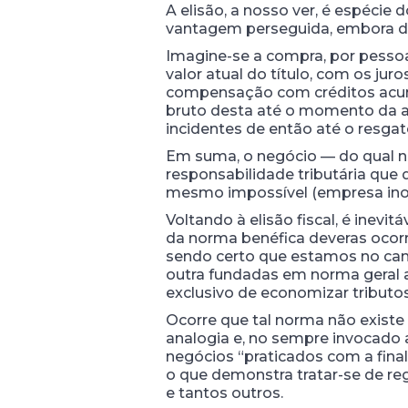
A elisão, a nosso ver, é espéci
vantagem perseguida, embora de í
Imagine-se a compra, por pessoa 
valor atual do título, com os ju
compensação com créditos acumu
bruto desta até o momento da aq
incidentes de então até o resgat
Em suma, o negócio — do qual nã
responsabilidade tributária que d
mesmo impossível (empresa ino
Voltando à elisão fiscal, é inevit
da norma benéfica deveras ocorre
sendo certo que estamos no camp
outra fundadas em norma geral an
exclusivo de economizar tributos
Ocorre que tal norma não existe e
analogia e, no sempre invocado a
negócios “praticados com a final
o que demonstra tratar-se de reg
e tantos outros.