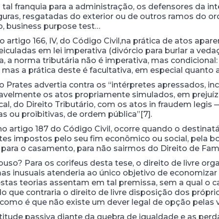
a tal franquia para a administração, os defensores da 
guras, resgatadas do exterior ou de outros ramos do or
o, business purpose test…
 no artigo 166, IV, do Código Civil,na prática de atos apa
eiculadas em lei imperativa (divórcio para burlar a ved
, a norma tributária não é imperativa, mas condicional
 mas a prática deste é facultativa, em especial quanto
Prates advertia contra os “intérpretes apressados, incl
avelmente os atos propriamente simulados, em prejuíz
scal, do Direito Tributário, com os atos in fraudem legi
 ou proibitivas, de ordem pública”[7].
no artigo 187 do Código Civil, ocorre quando o destinatár
es impostos pelo seu fim econômico ou social, pela b
o para o casamento, para não sairmos do Direito de Famíl
abuso? Para os corifeus desta tese, o direito de livre o
mas inusuais atenderia ao único objetivo de economizar t
 estas teorias assentam em tal premissa, sem a qual o 
o que contraria o direito de livre disposição dos própri
como é que não existe um dever legal de opção pelas v
itude passiva diante da quebra de igualdade e as perd