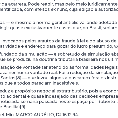
da acarreta. Pode reagir, mas pelo meio juridicamente 
entificada, com efeitos ex nunc, cuja edição é autorizad
ros — e mesmo à norma geral antielisiva, onde adotada 
ingir quase exclusivamente casos que, no Brasil, seria
vocados pelos arautos da fraude à lei e do abuso de d
tividade e endereço para gozar do lucro presumido, v.g
undado da simulação — e sobretudo da simulação abs
 se produziu na doutrina tributária brasileira nos últi
laração de vontade ter atendido às formalidades legai
jaza nenhuma vontade real. Foi a redução da simulação
Santos[8] — que levou alguns a buscarem fora os instr
ões que a todos pareciam inaceitáveis.
uz a propósito negocial extratributário, pois a econom
o acidental e quase indesejado das decisões empresar
ão noticiada semana passada neste espaço por Roberto 
Brasília)[9].
 Rel. Min. MARCO AURÉLIO, DJ 16.12.94.