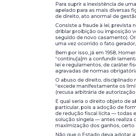
Para suprir a inexistência de um
apelado para as mais diversas fi
de direito, ato anormal de gestã
Consiste a fraude à lei, prevista
driblar proibição ou imposição v
seguido de novo casamento). Ora
uma vez ocorrido o fato gerador,
Bem por isso, já em 1958, Homero 
“continu[a]m a confundir lament
lei e regulamentos, de caráter fi
agravadas de normas obrigatórias
O abuso de direito, disciplinado 
“excede manifestamente os limit
(recusa arbitrária de autorizaçã
E qual seria o direito objeto de 
particular, pois a adoção de for
de redução fiscal lícita — todas
solução singela — antes realiza d
maximização dos ganhos, certo 
Não que o Estado deva adotar at