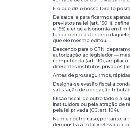
E o que diz o nosso Direito pos
De saída, e para ficarmos apenas
previstos na lei (art. 150, I), de
e 195) e erige a isonomia em limit
fundamento autônomo daquele, i
que ele mesmo editou.
Descendo para o CTN, deparamo-n
autorização ao legislador — mas 
competência (art. 110), ampliar o
diferentes institutos privados (art
Antes de prosseguirmos, rápidas
Designa-se evasão fiscal a condut
satisfação de obrigação tributári
Elisão fiscal, de outro lado,é a
instituidora ou pela atração de 
pela lei privada (CC, art. 104).
Num e noutro caso, portanto, a 
demonstra a total irrelevância d