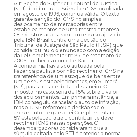
A 1ª Seção do Superior Tribunal de Justiça
(STJ) decidiu que a Súmula nº 166, publicada
em agosto de 1996, continua válida. O texto
garante isenção do ICMS no simples
deslocamento de mercadorias entre
estabelecimentos de uma mesma empresa.
Os ministros analisaram um recurso ajuizado
pela IBM Brasil contra uma decisão do
Tribunal de Justiça de São Paulo (TJSP) que
considerou nulo o enunciado com a edição
da Lei Complementar nº 87, de setembro de
2006, conhecida como Lei Kandir.
A companhia havia sido autuada pela
Fazenda paulista por não recolher o ICMS na
transferência de um estoque de bens entre
um de seus estabelecimentos, em Sumaré
(SP), para a cidade do Rio de Janeiro. O
imposto, no caso, seria de 18% sobre o valor
dos equipamentos. Em primeira instância, a
IBM conseguiu cancelar o auto de infração,
mas o TJSP reformou a decisão sob o
argumento de que a Lei Complementar nº
87 estabeleceu que o contribuinte deve
recolher ICMS nessas operações. O
desembargadores consideraram que a
súmula editada pelo STJ é anterior à norma.