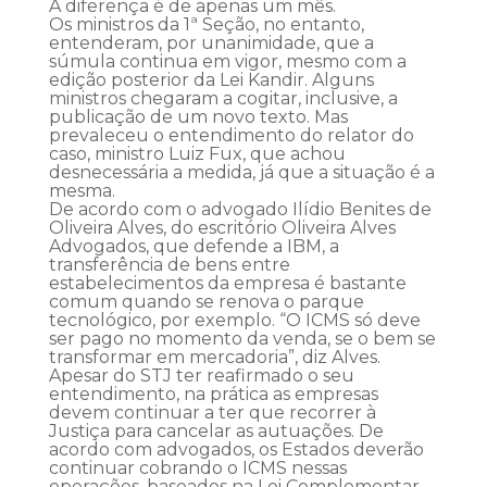
A diferença é de apenas um mês.
Os ministros da 1ª Seção, no entanto,
entenderam, por unanimidade, que a
súmula continua em vigor, mesmo com a
edição posterior da Lei Kandir. Alguns
ministros chegaram a cogitar, inclusive, a
publicação de um novo texto. Mas
prevaleceu o entendimento do relator do
caso, ministro Luiz Fux, que achou
desnecessária a medida, já que a situação é a
mesma.
De acordo com o advogado Ilídio Benites de
Oliveira Alves, do escritório Oliveira Alves
Advogados, que defende a IBM, a
transferência de bens entre
estabelecimentos da empresa é bastante
comum quando se renova o parque
tecnológico, por exemplo. “O ICMS só deve
ser pago no momento da venda, se o bem se
transformar em mercadoria”, diz Alves.
Apesar do STJ ter reafirmado o seu
entendimento, na prática as empresas
devem continuar a ter que recorrer à
Justiça para cancelar as autuações. De
acordo com advogados, os Estados deverão
continuar cobrando o ICMS nessas
operações, baseados na Lei Complementar