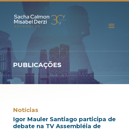
PUBLICAÇÕES
Notícias
Igor Mauler Santiago participa de
debate na TV Assembléia de