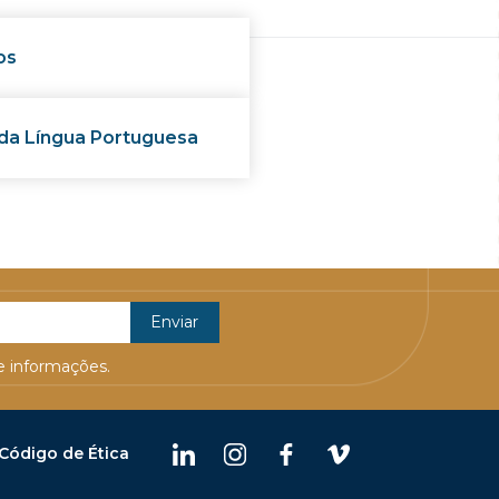
os
 da Língua Portuguesa
 informações.
Código de Ética